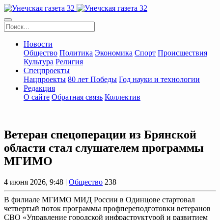
Новости
Общество
Политика
Экономика
Спорт
Происшествия
Культура
Религия
Спецпроекты
Нацпроекты
80 лет Победы
Год науки и технологии
Редакция
О сайте
Обратная связь
Коллектив
Ветеран спецоперации из Брянской
области стал слушателем программы
МГИМО
4 июня 2026, 9:48 |
Общество
238
В филиале МГИМО МИД России в Одинцове стартовал
четвертый поток программы профпереподготовки ветеранов
СВО «Управление городской инфраструктурой и развитием