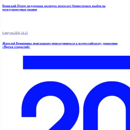
Брянский Центр поддержки экспорта помогает бизнесменам выйти на
международные рынки
6 августа 2026, 14:12
Жителей Брянщины приглашают присоединиться к всероссийскому движению
«Время открытий»