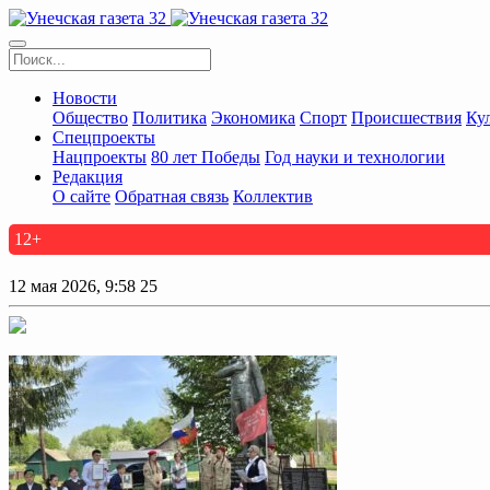
Новости
Общество
Политика
Экономика
Спорт
Происшествия
Ку
Спецпроекты
Нацпроекты
80 лет Победы
Год науки и технологии
Редакция
О сайте
Обратная связь
Коллектив
12+
12 мая 2026, 9:58
25