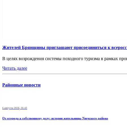
Жителей Брянщины приглашают присоединиться к всерос
В целях возрождения системы походного туризма в рамках про
Читать далее
Районные новости
6 августа 2026, 16:43
От огорода к собственному делу: история жительницы Унечского района