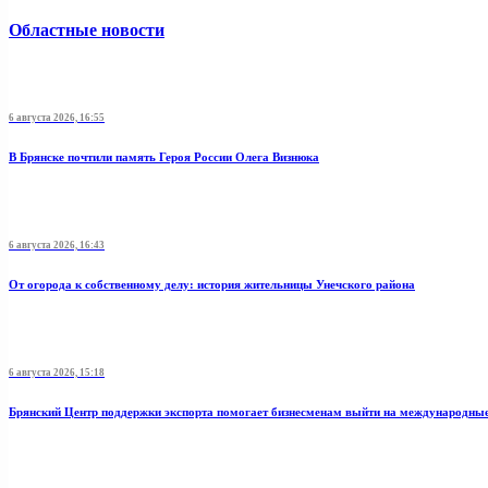
Областные новости
6 августа 2026, 16:55
В Брянске почтили память Героя России Олега Визнюка
6 августа 2026, 16:43
От огорода к собственному делу: история жительницы Унечского района
6 августа 2026, 15:18
Брянский Центр поддержки экспорта помогает бизнесменам выйти на международны