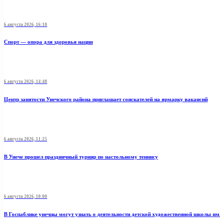
6 августа 2026, 16:10
Спорт — опора для здоровья нации
6 августа 2026, 14:48
Центр занятости Унечского района приглашает соискателей на ярмарку вакансий
6 августа 2026, 11:25
В Унече прошел праздничный турнир по настольному теннису
6 августа 2026, 10:00
В Госпаблике унечцы могут узнать о деятельности детской художественной школы и