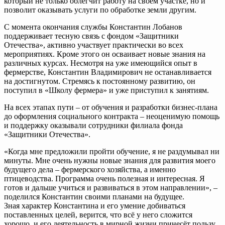
который не только облегчит работу на своем участке, но и
позволит оказывать услуги по обработке земли другим.
С момента окончания службы Константин Лобанов
поддерживает тесную связь с фондом «Защитники
Отечества», активно участвует практически во всех
мероприятиях. Кроме этого он осваивает новые знания на
различных курсах. Несмотря на уже имеющийся опыт в
фермерстве, Константин Владимирович не останавливается
на достигнутом. Стремясь к постоянному развитию, он
поступил в «Школу фермера» и уже приступил к занятиям.
На всех этапах пути – от обучения и разработки бизнес-плана
до оформления социального контракта – неоценимую помощь
и поддержку оказывали сотрудники филиала фонда
«Защитники Отечества».
«Когда мне предложили пройти обучение, я не раздумывал ни
минуты. Мне очень нужны новые знания для развития моего
будущего дела – фермерского хозяйства, а именно
птицеводства. Программа очень полезная и интересная. Я
готов и дальше учиться и развиваться в этом направлении», –
поделился Константин своими планами на будущее.
Зная характер Константина и его умение добиваться
поставленных целей, верится, что всё у него сложится
хорошо, и его деятельность в мирной жизни принесёт пользу