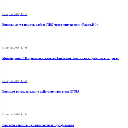
5 августа 2026, 15:12
Брянцы могут помочь работе ПВО через приложение «Радар.НФ»
5 августа 2026, 13:08
Минобoроны РФ приглaшaетжитeлeй Брянской области на службу по контракту
5 августа 2026, 12:58
Брянцам рассказывают о действиях при атаке БПЛА
5 августа 2026, 11:44
Россияне стали чаще сталкиваться с дипфейками