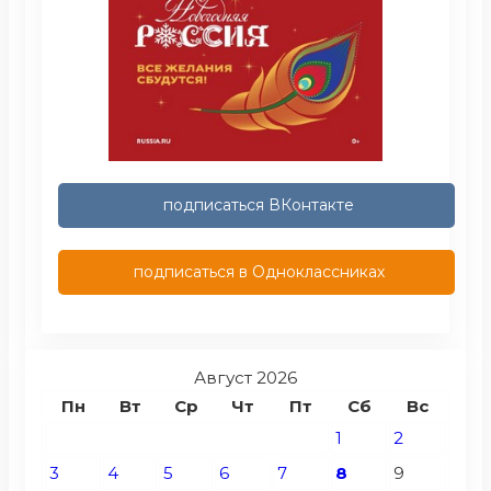
подписаться ВКонтакте
подписаться в Одноклассниках
Август 2026
Пн
Вт
Ср
Чт
Пт
Сб
Вс
1
2
3
4
5
6
7
8
9