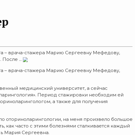
ер
ста – врача-стажера Марию Сергеевну Мефедову,
После ...
ста – врача-стажера Марию Сергеевну Мефедову,
венный медицинский университет, а сейчас
оларингология». Период стажировки необходим ей
ториноларингологом, а также для получения
 по оториноларингологии, на меня произвело большое
ь, как часто с этими болезнями сталкивается каждый
сь Мария Сергеевна.