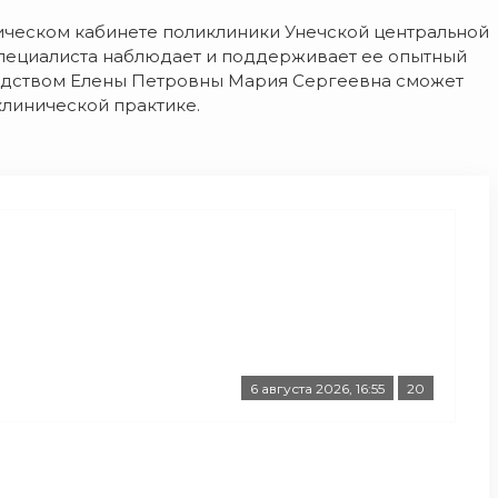
гическом кабинете поликлиники Унечской центральной
специалиста наблюдает и поддерживает ее опытный
оводством Елены Петровны Мария Сергеевна сможет
клинической практике.
6 августа 2026, 16:55
20