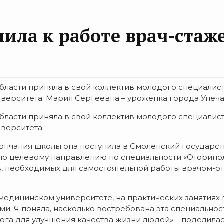
ила к работе врач-стаж
области приняла в свой коллектив молодого специали
ерситета. Мария Сергеевна – уроженка города Унеча. 
области приняла в свой коллектив молодого специали
верситета.
ончания школы она поступила в Смоленский государст
 по целевому направлению по специальности «Оторин
в, необходимых для самостоятельной работы врачом-о
едицинском университете, на практических занятиях
и. Я поняла, насколько востребована эта специальност
ога для улучшения качества жизни людей» – поделила