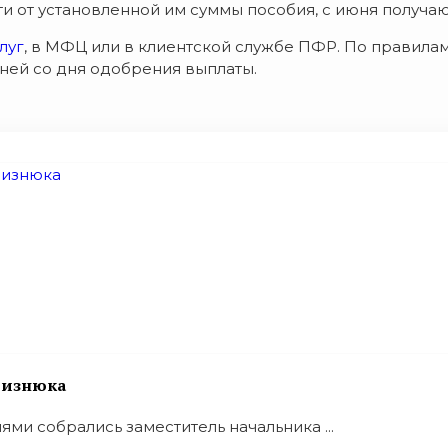
ти от установленной им суммы пособия, с июня получают
луг
, в МФЦ или в клиентской службе ПФР. По правилам
дней со дня одобрения выплаты.
 Визнюка
ями собрались заместитель начальника ...