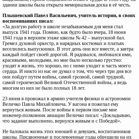
здании школы была открыта мемориальная доска в её честь.
Плышевский Павел Васильевич, учитель истории, в своих
воспоминаниях писал:
«За долгую работу в школе незабываемым для меня стал
выпуск 1941 года. Помню, как будто было вчера, 18 июня
1941 года в верхнем этаже школы № 42 – выпускной бал.
Гремел духовой оркестр, в нарядных костюмах и платьях
веселились выпускники. В этот день они все вместе, а завтра
каждый пойдет своей дорогой. Я радовался, любовался ими,
красивыми, молодыми, но мне было несколько грустно:
уходят в жизнь, это хорошо, но с ними уходит и часть моего
сердца. И никто из нас не думал о том, что через три дня все
они пойдут путем войны, самой грозной, самой трудной,
самой героической Великой Отечественной войны, а ведь
многим из них не было полных 18 лет.
23 июня я провожал в армию учителя физики и астрономии
Величко Павла Михайловича. У вагона я пожелал ему
вернуться живым. После войны в первом письме мне
инженер-полковник авиации Величко писал: «Докладываю,
что задание выполнено, вернулся живым и с Победой».
Не баловала жизнь этих юношей и девушек, воспитанников
школы. Предвоенные и послевоенные годы обрушили на их