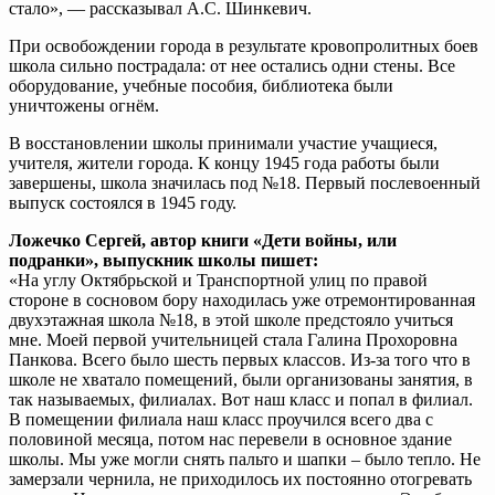
стало», — рассказывал А.С. Шинкевич.
При освобождении города в результате кровопролитных боев
школа сильно пострадала: от нее остались одни стены. Все
оборудование, учебные пособия, библиотека были
уничтожены огнём.
В восстановлении школы принимали участие учащиеся,
учителя, жители города. К концу 1945 года работы были
завершены, школа значилась под №18. Первый послевоенный
выпуск состоялся в 1945 году.
Ложечко Сергей, автор книги «Дети войны, или
подранки», выпускник школы пишет:
«На углу Октябрьской и Транспортной улиц по правой
стороне в сосновом бору находилась уже отремонтированная
двухэтажная школа №18, в этой школе предстояло учиться
мне. Моей первой учительницей стала Галина Прохоровна
Панкова. Всего было шесть первых классов. Из-за того что в
школе не хватало помещений, были организованы занятия, в
так называемых, филиалах. Вот наш класс и попал в филиал.
В помещении филиала наш класс проучился всего два с
половиной месяца, потом нас перевели в основное здание
школы. Мы уже могли снять пальто и шапки – было тепло. Не
замерзали чернила, не приходилось их постоянно отогревать