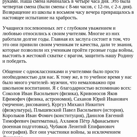
руками. Наша смена начиналась в четыре часа дня. Это была
четвертая смена (были смены с 8-ми часов, с 12-ти, с 2-х дня).
Возвращение из школы в восьмом часу вечера превращалось в
настоящее испытание на храбрость.
Учащиеся послевоенных лет с глубоким уважением и
любовью относились к своим учителям. Многие из них
работали долгие годы. Главная их заслуга состоит в том, что
это они привили своим ученикам те качества, дали те знания,
которые позволили их ученикам пройти грозные годы войны,
выстоять в жестокой схватке с врагом, защитить нашу Родину
и победить.
Общение с одноклассниками и учителями было просто
необходимостью для нас. К тому же, в то учебное время у нас
было много учителей- мужчин, что немаловажно при
школьном воспитании. Я с благодарностью вспоминаю всех:
Соколов Иван Васильевич (физика), Кривоносов Яков
Ефимофич (физика, астрономия), Саханов Юрий Иванович
(черчение, рисование), Кургуз Михаил Никитич
(физкультура), Плышевский Павел Васильевич (история),
Корольков Иван Фомич (конституция), Данилов Евгений
Тимофеевич (математика), Ахламов Пётр Афанасьевич
(военная подготовка), Чубаков Леонтий Епифанович
(география). Все они участники войны, за исключением