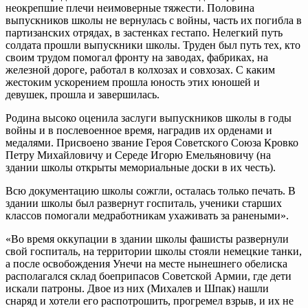
неокрепшие плечи неимоверные тяжести. Половина
выпускников школы не вернулась с войны, часть их погибла в
партизанских отрядах, в застенках гестапо. Нелегкий путь
солдата прошли выпускники школы. Труден был путь тех, кто
своим трудом помогал фронту на заводах, фабриках, на
железной дороге, работал в колхозах и совхозах. С каким
жестоким ускорением прошла юность этих юношей и
девушек, прошла и завершилась.
Родина высоко оценила заслуги выпускников школы в годы
войны и в послевоенное время, наградив их орденами и
медалями. Присвоено звание Героя Советского Союза Кровко
Петру Михайловичу и Середе Игорю Емельяновичу (на
здании школы открыты мемориальные доски в их честь).
Всю документацию школы сожгли, осталась только печать. В
здании школы был развернут госпиталь, ученики старших
классов помогали медработникам ухаживать за ранеными».
«Во время оккупации в здании школы фашисты развернули
свой госпиталь, на территории школы стояли немецкие танки,
а после освобождения Унечи на месте нынешнего обелиска
располагался склад боеприпасов Советской Армии, где дети
искали патроны. Двое из них (Михалев и Шпак) нашли
снаряд и хотели его распотрошить, прогремел взрыв, и их не