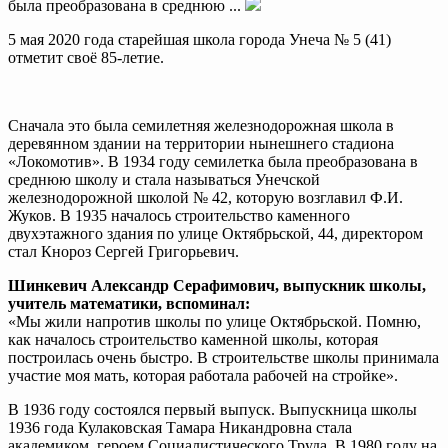
была преобразована в среднюю ...
5 мая 2020 года старейшая школа города Унеча № 5 (41)
отметит своё 85-летие.
Сначала это была семилетняя железнодорожная школа в
деревянном здании на территории нынешнего стадиона
«Локомотив». В 1934 году семилетка была преобразована в
среднюю школу и стала называться Унечской
железнодорожной школой № 42, которую возглавил Ф.И.
Жуков. В 1935 началось строительство каменного
двухэтажного здания по улице Октябрьской, 44, директором
стал Кнороз Сергей Григорьевич.
Шинкевич Александр Серафимович, выпускник школы,
учитель математики, вспоминал:
«Мы жили напротив школы по улице Октябрьской. Помню,
как началось строительство каменной школы, которая
построилась очень быстро. В строительстве школы принимала
участие моя мать, которая работала рабочей на стройке».
В 1936 году состоялся первый выпуск. Выпускница школы
1936 года Кулаковская Тамара Никандровна стала
академиком, героем Социалистического Труда. В 1980 году на