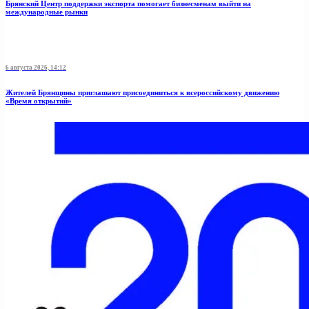
Брянский Центр поддержки экспорта помогает бизнесменам выйти на
международные рынки
6 августа 2026, 14:12
Жителей Брянщины приглашают присоединиться к всероссийскому движению
«Время открытий»