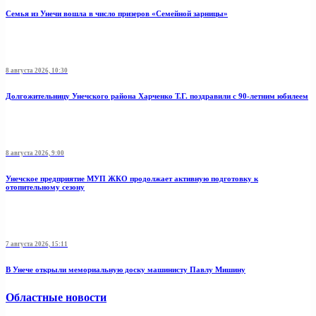
Семья из Унечи вошла в число призеров «Семейной зарницы»
8 августа 2026, 10:30
Долгожительницу Унечского района Харченко Т.Г. поздравили с 90-летним юбилеем
8 августа 2026, 9:00
Унечское предприятие МУП ЖКО продолжает активную подготовку к
отопительному сезону
7 августа 2026, 15:11
В Унече открыли мемориальную доску машинисту Павлу Мишину
Областные новости