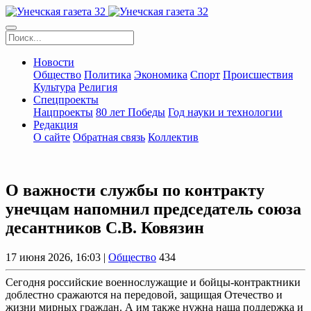
Новости
Общество
Политика
Экономика
Спорт
Происшествия
Культура
Религия
Спецпроекты
Нацпроекты
80 лет Победы
Год науки и технологии
Редакция
О сайте
Обратная связь
Коллектив
О важности службы по контракту
унечцам напомнил председатель союза
десантников С.В. Ковязин
17 июня 2026, 16:03 |
Общество
434
Сегодня российские военнослужащие и бойцы-контрактники
доблестно сражаются на передовой, защищая Отечество и
жизни мирных граждан. А им также нужна наша поддержка и