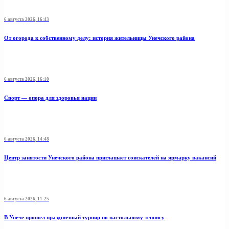
6 августа 2026, 16:43
От огорода к собственному делу: история жительницы Унечского района
6 августа 2026, 16:10
Спорт — опора для здоровья нации
6 августа 2026, 14:48
Центр занятости Унечского района приглашает соискателей на ярмарку вакансий
6 августа 2026, 11:25
В Унече прошел праздничный турнир по настольному теннису