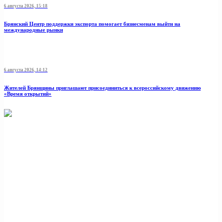
6 августа 2026, 15:18
Брянский Центр поддержки экспорта помогает бизнесменам выйти на
международные рынки
6 августа 2026, 14:12
Жителей Брянщины приглашают присоединиться к всероссийскому движению
«Время открытий»