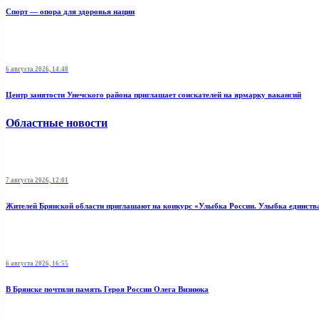
Спорт — опора для здоровья нации
6 августа 2026, 14:48
Центр занятости Унечского района приглашает соискателей на ярмарку вакансий
Областные новости
7 августа 2026, 12:01
Жителей Брянской области приглашают на конкурс «Улыбка России. Улыбка единств
6 августа 2026, 16:55
В Брянске почтили память Героя России Олега Визнюка