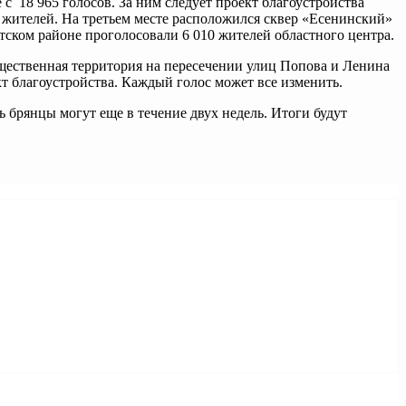
с 18 965 голосов. За ним следует проект благоустройства
88 жителей. На третьем месте расположился сквер «Есенинский»
етском районе проголосовали 6 010 жителей областного центра.
щественная территория на пересечении улиц Попова и Ленина
кт благоустройства. Каждый голос может все изменить.
 брянцы могут еще в течение двух недель. Итоги будут