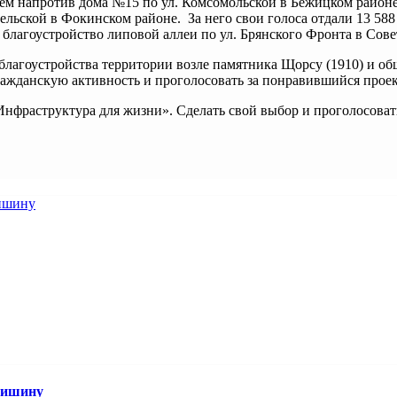
ем напротив дома №15 по ул. Комсомольской в Бежицком районе 
омельской в Фокинском районе. За него свои голоса отдали 13 5
а благоустройство липовой аллеи по ул. Брянского Фронта в Сов
лагоустройства территории возле памятника Щорсу (1910) и об
гражданскую активность и проголосовать за понравившийся прое
нфраструктура для жизни». Сделать свой выбор и проголосовать
Мишину