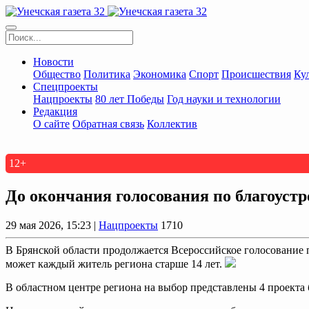
Новости
Общество
Политика
Экономика
Спорт
Происшествия
Ку
Спецпроекты
Нацпроекты
80 лет Победы
Год науки и технологии
Редакция
О сайте
Обратная связь
Коллектив
12+
До окончания голосования по благоуст
29 мая 2026, 15:23 |
Нацпроекты
1710
В Брянской области продолжается Всероссийское голосование п
может каждый житель региона старше 14 лет.
В областном центре региона на выбор представлены 4 проекта 