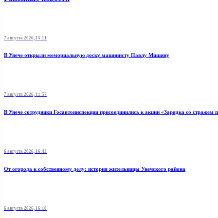
7 августа 2026, 15:11
В Унече открыли мемориальную доску машинисту Павлу Мишину
7 августа 2026, 11:57
В Унече сотрудники Госавтоинспекции присоединились к акции «Зарядка со стражем 
6 августа 2026, 16:43
От огорода к собственному делу: история жительницы Унечского района
6 августа 2026, 16:10