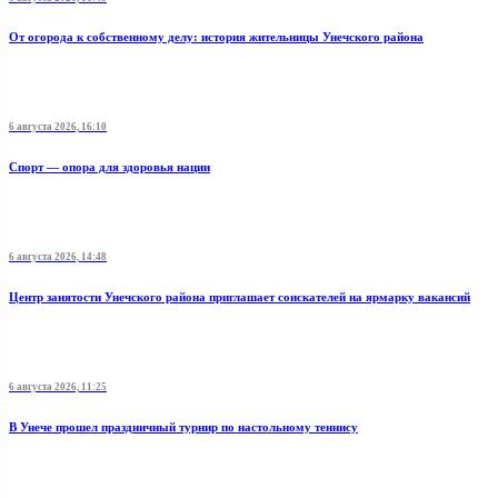
От огорода к собственному делу: история жительницы Унечского района
6 августа 2026, 16:10
Спорт — опора для здоровья нации
6 августа 2026, 14:48
Центр занятости Унечского района приглашает соискателей на ярмарку вакансий
6 августа 2026, 11:25
В Унече прошел праздничный турнир по настольному теннису