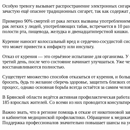
Особую тревогу вызывает распространение электронных сигарет
зачастую ещё опаснее традиционных сигарет, так как содержа
Примерно 90% смертей от рака легких вызваны употреблением т
рак легких у людей, употребляющих табак, встречается в 10 ра
полости рта, пищевода, желудка и двенадцатиперстной кишки.
Курение наносит колоссальный вред и сердечно-сосудистой сис
что может привести к инфаркту или инсульту.
Отказ от курения — это серьёзное испытание для организма. У
третий день, после чего состояние начинает улучшаться. Уже 
восстанавливаются полностью.
Существует множество способов отказаться от курения, и бол
бросить, будь то желание сберечь здоровье, защитить близких 
процесс, однако основная борьба всегда остаётся за самим чело
В Брянской области ведётся активная профилактическая работа
185 взрослых жителей. Со всеми из них проводится консультиро
Важно знать, что в регионе помощь в отказе от никотиновой з
и кабинетов медицинской профилактики. Обращение к медикам 
Поддержка профессионалов значительно повышает шансы на у