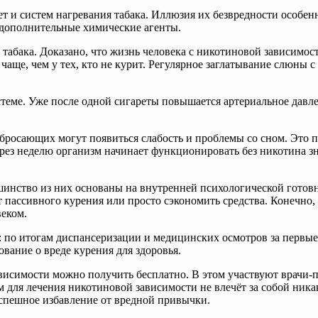
 и систем нагревания табака. Иллюзия их безвредности особенн
т дополнительные химические агенты.
абака. Доказано, что жизнь человека с никотиновой зависимость
з чаще, чем у тех, кто не курит. Регулярное заглатывание слюны
теме. Уже после одной сигареты повышается артериальное давле
 бросающих могут появиться слабость и проблемы со сном. Это 
через неделю организм начинает функционировать без никотина 
ьшинство из них основаны на внутренней психологической гото
от пассивного курения или просто сэкономить средства. Конечно,
веком.
: по итогам диспансеризации и медицинских осмотров за первые
вание о вреде курения для здоровья.
ависимости можно получить бесплатно. В этом участвуют врачи-
для лечения никотиновой зависимости не влечёт за собой никак
спешное избавление от вредной привычки.