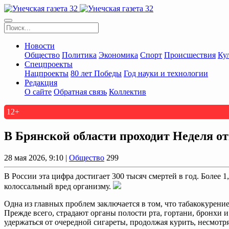
Новости
Общество
Политика
Экономика
Спорт
Происшествия
Ку
Спецпроекты
Нацпроекты
80 лет Победы
Год науки и технологии
Редакция
О сайте
Обратная связь
Коллектив
12+
В Брянской области проходит Неделя от
28 мая 2026, 9:10 |
Общество
299
В России эта цифра достигает 300 тысяч смертей в год. Более 
колоссальный вред организму.
Одна из главных проблем заключается в том, что табакокурен
Прежде всего, страдают органы полости рта, гортани, бронхи и
удержаться от очередной сигареты, продолжая курить, несмотря