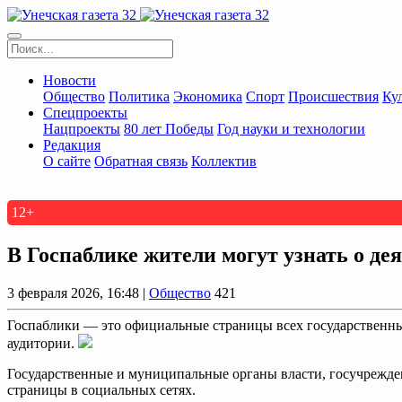
Новости
Общество
Политика
Экономика
Спорт
Происшествия
Ку
Спецпроекты
Нацпроекты
80 лет Победы
Год науки и технологии
Редакция
О сайте
Обратная связь
Коллектив
12+
В Госпаблике жители могут узнать о д
3 февраля 2026, 16:48 |
Общество
421
Госпаблики — это официальные страницы всех государственн
аудитории.
Государственные и муниципальные органы власти, госучрежден
страницы в социальных сетях.