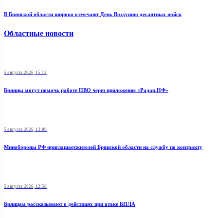
В Брянской области широко отмечают День Воздушно десантных войск
Областные новости
5 августа 2026, 15:12
Брянцы могут помочь работе ПВО через приложение «Радар.НФ»
5 августа 2026, 13:08
Минобoроны РФ приглaшaетжитeлeй Брянской области на службу по контракту
5 августа 2026, 12:58
Брянцам рассказывают о действиях при атаке БПЛА