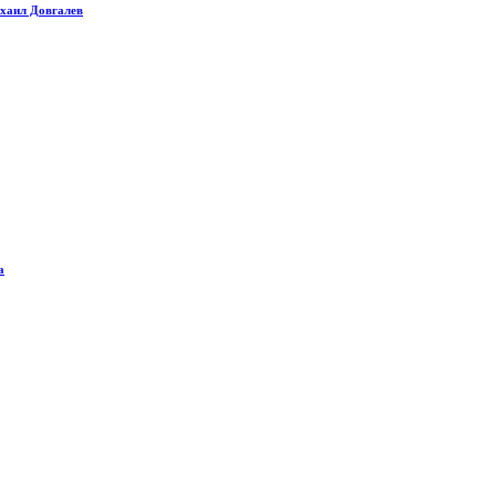
хаил Довгалев
а