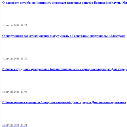
О важности службы по контракту землякам напомнил депутат Брянской облдумы Ми
4 августа 2026, 16:27
О спортивных событиях унечцы могут узнать в Госпаблике спортшколы «Электрон»
4 августа 2026, 13:30
В Унече сотрудники центральной библиотеки провели акцию, посвященную Дню город
4 августа 2026, 13:04
В Унече прошел турнир по блицу, посвященный Дню города и Дню железнодорожника
2 августа 2026, 11:21