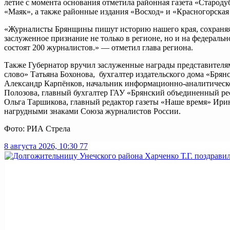
летие с момента основания отметила районная газета «Староду
«Маяк», а также районные издания «Восход» и «Красногорская
«Журналисты Брянщины пишут историю нашего края, сохраняя 
заслуженное признание не только в регионе, но и на федера
состоят 200 журналистов.» — отметил глава региона.
Также Губернатор вручил заслуженные награды представителям
слово» Татьяна Бохонова, бухгалтер издательского дома «Бря
Александр Карпёнков, начальник информационно-аналитическо
Полозова, главный бухгалтер ГАУ «Брянский объединенный ре
Ольга Таршикова, главный редактор газеты «Наше время» Ири
нагрудными знаками Союза журналистов России.
Фото: РИА Стрела
8 августа 2026, 10:30
77