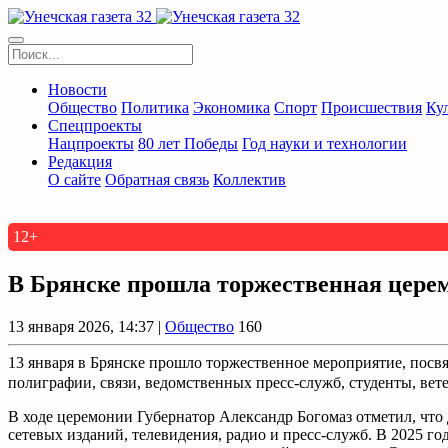
Новости
Общество
Политика
Экономика
Спорт
Происшествия
Ку
Спецпроекты
Нацпроекты
80 лет Победы
Год науки и технологии
Редакция
О сайте
Обратная связь
Коллектив
12+
В Брянске прошла торжественная церем
13 января 2026, 14:37 |
Общество
160
13 января в Брянске прошло торжественное мероприятие, посв
полиграфии, связи, ведомственных пресс-служб, студенты, вет
В ходе церемонии Губернатор Александр Богомаз отметил, что 
сетевых изданий, телевидения, радио и пресс-служб. В 2025 го