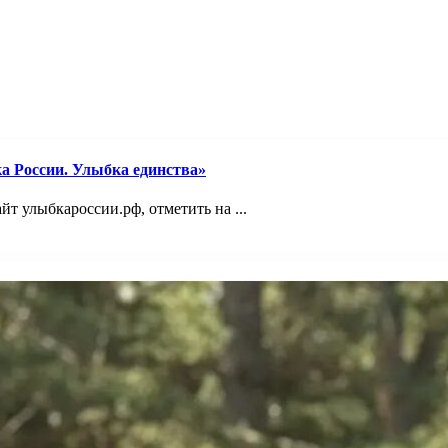
а России. Улыбка единства»
йт улыбкароссии.рф, отметить на ...