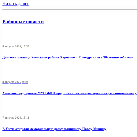
Читать далее
Районные новости
8 августа 2026, 10:30
Долгожительницу Унечского района Харченко Т.Г. поздравили с 90-летним юбилеем
8 августа 2026, 9:00
Унечское предприятие МУП ЖКО продолжает активную подготовку к отопительному 
7 августа 2026, 15:11
В Унече открыли мемориальную доску машинисту Павлу Мишину