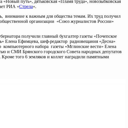
та «Новый путь», дятьковская «Пламя труда», новозыбковская
ает РИА «
Стрела
«.
ь, внимание к важным для общества темам. Их труд получил
ой общественной организации «Союз журналистов России»
бернатора получили главный бухгалтер газеты «Почепское
уть» Елена Ефимцева, шеф-редактор радиовещания «Десна»
р компьютерного набора газеты «Мглинские вести» Елена
стью и СМИ Брянского городского Совета народных депутатов
 Кроме того 6 земляков и коллег наградили памятными