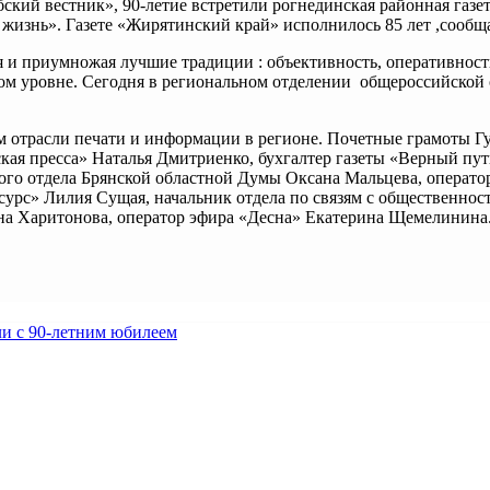
бский вестник», 90-летие встретили рогнединская районная газе
 жизнь». Газете «Жирятинский край» исполнилось 85 лет ,сообщ
и приумножая лучшие традиции : объективность, оперативност
льном уровне. Сегодня в региональном отделении общероссийск
 отрасли печати и информации в регионе. Почетные грамоты Гу
нская пресса» Наталья Дмитриенко, бухгалтер газеты «Верный п
го отдела Брянской областной Думы Оксана Мальцева, операто
сурс» Лилия Сущая, начальник отдела по связям с общественно
на Харитонова, оператор эфира «Десна» Екатерина Щемелинина.