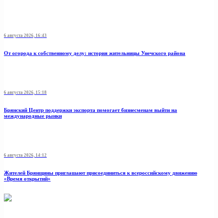
6 августа 2026, 16:43
От огорода к собственному делу: история жительницы Унечского района
6 августа 2026, 15:18
Брянский Центр поддержки экспорта помогает бизнесменам выйти на
международные рынки
6 августа 2026, 14:12
Жителей Брянщины приглашают присоединиться к всероссийскому движению
«Время открытий»