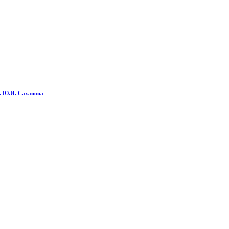
м. Ю.И. Саханова