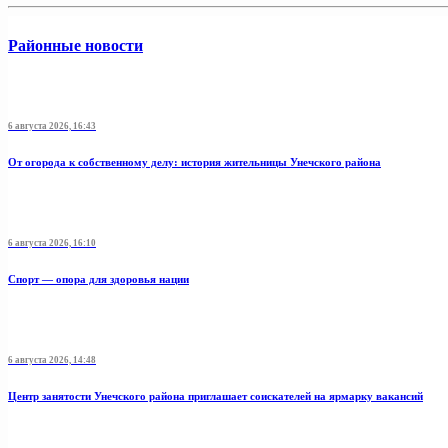
Районные новости
6 августа 2026, 16:43
От огорода к собственному делу: история жительницы Унечского района
6 августа 2026, 16:10
Спорт — опора для здоровья нации
6 августа 2026, 14:48
Центр занятости Унечского района приглашает соискателей на ярмарку вакансий