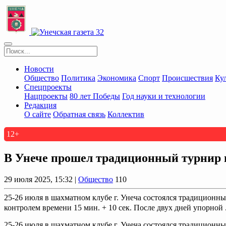
Новости
Общество
Политика
Экономика
Спорт
Происшествия
Ку
Спецпроекты
Нацпроекты
80 лет Победы
Год науки и технологии
Редакция
О сайте
Обратная связь
Коллектив
12+
В Унече прошел традиционный турнир 
29 июля 2025, 15:32 |
Общество
110
25-26 июля в шахматном клубе г. Унеча состоялся традиционн
контролем времени 15 мин. + 10 сек. После двух дней упорной .
25-26 июля в шахматном клубе г. Унеча состоялся традиционн