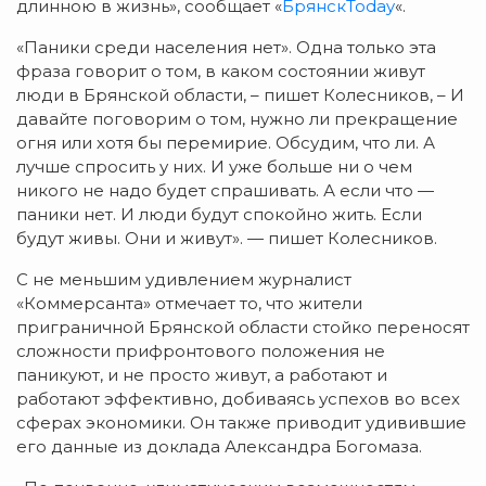
длинною в жизнь», сообщает «
БрянскToday
«.
«Паники среди населения нет». Одна только эта
фраза говорит о том, в каком состоянии живут
люди в Брянской области, – пишет Колесников, – И
давайте поговорим о том, нужно ли прекращение
огня или хотя бы перемирие. Обсудим, что ли. А
лучше спросить у них. И уже больше ни о чем
никого не надо будет спрашивать. А если что —
паники нет. И люди будут спокойно жить. Если
будут живы. Они и живут». — пишет Колесников.
С не меньшим удивлением журналист
«Коммерсанта» отмечает то, что жители
приграничной Брянской области стойко переносят
сложности прифронтового положения не
паникуют, и не просто живут, а работают и
работают эффективно, добиваясь успехов во всех
сферах экономики. Он также приводит удивившие
его данные из доклада Александра Богомаза.