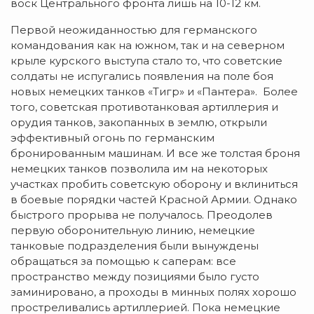
воск Центрального фронта лишь на 10-12 км.
Первой неожиданностью для германского
командования как на южном, так и на северном
крыле курского выступа стало то, что советские
солдаты не испугались появления на поле боя
новых немецких танков «Тигр» и «Пантера». Более
того, советская противотанковая артиллерия и
орудия танков, закопанных в землю, открыли
эффективный огонь по германским
бронированным машинам. И все же толстая броня
немецких танков позволила им на некоторых
участках пробить советскую оборону и вклиниться
в боевые порядки частей Красной Армии. Однако
быстрого прорыва не получалось. Преодолев
первую оборонительную линию, немецкие
танковые подразделения были вынуждены
обращаться за помощью к саперам: все
пространство между позициями было густо
заминировано, а проходы в минных полях хорошо
простреливались артиллерией. Пока немецкие