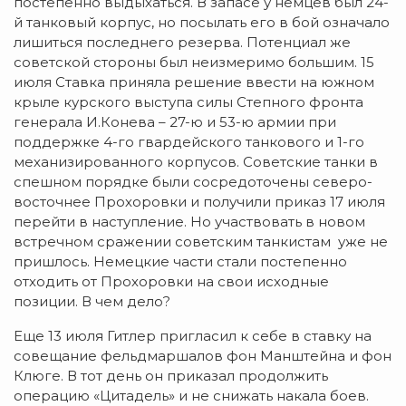
постепенно выдыхаться. В запасе у немцев был 24-
й танковый корпус, но посылать его в бой означало
лишиться последнего резерва. Потенциал же
советской стороны был неизмеримо большим. 15
июля Ставка приняла решение ввести на южном
крыле курского выступа силы Степного фронта
генерала И.Конева – 27-ю и 53-ю армии при
поддержке 4-го гвардейского танкового и 1-го
механизированного корпусов. Советские танки в
спешном порядке были сосредоточены северо-
восточнее Прохоровки и получили приказ 17 июля
перейти в наступление. Но участвовать в новом
встречном сражении советским танкистам уже не
пришлось. Немецкие части стали постепенно
отходить от Прохоровки на свои исходные
позиции. В чем дело?
Еще 13 июля Гитлер пригласил к себе в ставку на
совещание фельдмаршалов фон Манштейна и фон
Клюге. В тот день он приказал продолжить
операцию «Цитадель» и не снижать накала боев.