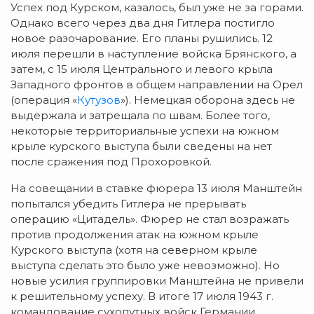
Успех под Курском, казалось, был уже не за горами.
Однако всего через два дня Гитлера постигло
новое разочарование. Его планы рушились. 12
июля перешли в наступление войска Брянского, а
затем, с 15 июля Центрального и левого крыла
Западного фронтов в общем направлении на Орел
(операция «
Кутузов
»). Немецкая оборона здесь не
выдержала и затрещала по швам. Более того,
некоторые территориальные успехи на южном
крыле курского выступа были сведены на нет
после сражения под Прохоровкой.
На совещании в ставке фюрера 13 июля Манштейн
попытался убедить Гитлера не прерывать
операцию «Цитадель». Фюрер не стал возражать
против продолжения атак на южном крыле
Курского выступа (хотя на северном крыле
выступа сделать это было уже невозможно). Но
новые усилия группировки Манштейна не привели
к решительному успеху. В итоге 17 июля 1943 г.
командование сухопутных войск Германии