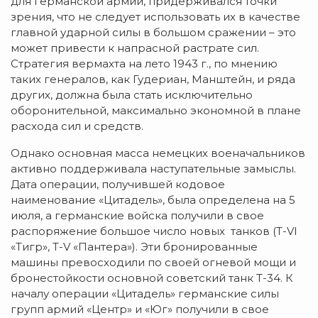
для германской армии, придерживался точки
зрения, что не следует использовать их в качестве
главной ударной силы в большом сражении – это
может привести к напрасной растрате сил.
Стратегия вермахта на лето 1943 г., по мнению
таких генералов, как Гудериан, Манштейн, и ряда
других, должна была стать исключительно
оборонительной, максимально экономной в плане
расхода сил и средств.
Однако основная масса немецких военачальников
активно поддерживала наступательные замыслы.
Дата операции, получившей кодовое
наименование «Цитадель», была определена на 5
июля, а германские войска получили в свое
распоряжение большое число новых танков (Т-VI
«Тигр», Т-V «Пантера»). Эти бронированные
машины превосходили по своей огневой мощи и
бронестойкости основной советский танк Т-34. К
началу операции «Цитадель» германские силы
групп армий «Центр» и «Юг» получили в свое