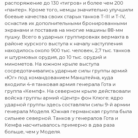
распоряжение до 130 «тигров» и более чем 200
«пантер». Кроме того, немцы значительно улучшили
боевые качества своих старых танков Т-III и Т-IV,
оснастив их дополнительными бронированными
экранами и поставив на многие машины 88-мм
пушку. Всего в ударных группировках вермахта в
районе курского выступа к началу наступления
находилось около 900 тыс. человек, 2,7 тыс. танков
и штурмовых орудия, до 10 тыс. орудий и
минометов. На южном крыле выступа
сосредотачивались ударные силы группы армий
«Юг» под командованием Манштейна, куда
входили 4-я танковая армия генерала Гота и
группа «Кемпф». На северном крыле действовали
войска группы армий «Центр» фон Клюге; ядро
ударной группы здесь составляли силы 9-й армии
генерала Моделя. Южная германская группа была
сильнее северной. Танков у генералов Гота и
Кемфа насчитывалось примерно в два раза
больше, чем у Моделя.