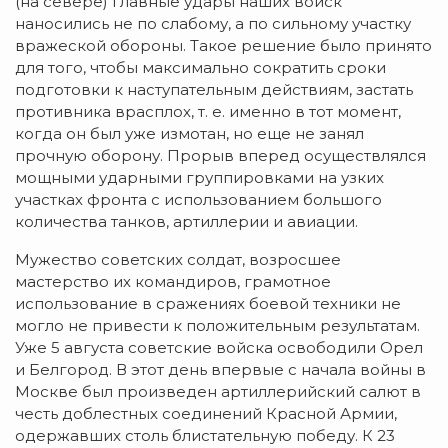
(на севере) главные удары наших войск
наносились не по слабому, а по сильному участку
вражеской обороны. Такое решение было принято
для того, чтобы максимально сократить сроки
подготовки к наступательным действиям, застать
противника врасплох, т. е. именно в тот момент,
когда он был уже измотан, но еще не занял
прочную оборону. Прорыв вперед осуществлялся
мощными ударными группировками на узких
участках фронта с использованием большого
количества танков, артиллерии и авиации.
Мужество советских солдат, возросшее
мастерство их командиров, грамотное
использование в сражениях боевой техники не
могло не привести к положительным результатам.
Уже 5 августа советские войска освободили Орел
и Белгород. В этот день впервые с начала войны в
Москве был произведен артиллерийский салют в
честь доблестных соединений Красной Армии,
одержавших столь блистательную победу. К 23