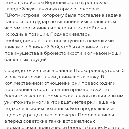
помощь войскам Воронежского фронта 5-ю
гвардейскую танковую армию генерала
П.Ротмистрова, которому была поставлена задача
нанести контрудар по вклинившимся танковым
частям противника и заставить их отойти на
исходные позиции. Подчеркивалась,
необходимость попытки вступить с немецкими
танками в ближний бой, чтобы ограничить их
преимущества в бронестойкости и огневой мощи
башенных орудий.
Сосредоточившись в районе Прохоровки, утром 10
июля советские танки двинулись в атаку. В
количественном отношении они превосходили
противника в соотношении примерно 3:2, но
боевые качества германских танков позволили им
уничтожить многие «тридцатьчетверки» еще на
подходе к своим позициям. Бои продолжались
здесь с утра до самого вечера. Прорвавшиеся
вперед советские танки встречались с
германскими практически броня к броне. Но этого