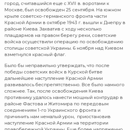
город, считавшийся еще с XVII в. воротами к
Москве, был освобожден 25 сентября. На южном
крыле советско-германского фронта части
Красной Армии в октябре 1943 г. вышли к Днепру в
районе Киева. Захватив с ходу несколько
плацдармов на правом берегу реки, советские
войска осуществили операцию по освобождению
столицы советской Украины. 6 ноября над Киевом
взметнулся красный флаг.
Было бы неправильно утверждать, что после
победы советских войск в Курской битве
дальнейшее наступление Красной Армии
развивалось беспрепятственно. Все было намного
сложнее. Так, после освобождения Киева
противнику удалось нанести мощный контрудар в
районе Фастова и Житомира по передовым
соединениям 1-го Украинского фронта и
причинить нам немалый урон, приостановив
наступление Красной Армии на территории
правобережной Украины. Еще более напряженно