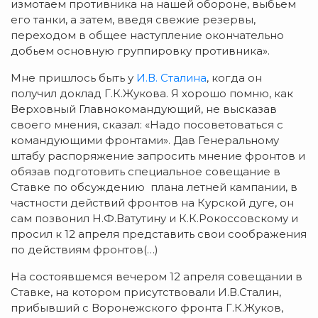
измотаем противника на нашей обороне, выбьем
его танки, а затем, введя свежие резервы,
переходом в общее наступление окончательно
добьем основную группировку противника».
Мне пришлось быть у
И.В. Сталина
, когда он
получил доклад Г.К.Жукова. Я хорошо помню, как
Верховный Главнокомандующий, не высказав
своего мнения, сказал: «Надо посоветоваться с
командующими фронтами». Дав Генеральному
штабу распоряжение запросить мнение фронтов и
обязав подготовить специальное совещание в
Ставке по обсуждению плана летней кампании, в
частности действий фронтов на Курской дуге, он
сам позвонил Н.Ф.Ватутину и К.К.Рокоссовскому и
просил к 12 апреля представить свои соображения
по действиям фронтов(…)
На состоявшемся вечером 12 апреля совещании в
Ставке, на котором присутствовали И.В.Сталин,
прибывший с Воронежского фронта Г.К.Жуков,