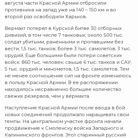
августа части Красной Армии отбросили
противника на запад уже на 140 – 150 км и во
второй раз освободили Харьков.
Вермахт потерял в Курской битве 30 отборных
дивизий, в том числе 7 танковых; около 500 тыс.
солдат убитыми, раненными и пропавшими без
вести; 1,5 тыс. танков; более 3 тыс. самолетов; 3 тыс.
орудий. Еще большими были потери советских
войск: 860 тыс. человек; свыше 6 тыс. танков и САУ;
5 тыс. орудий и минометов, 1,5 тыс. самолетов. Тем
не менее соотношение сил на фронте изменилось
в пользу Красной Армии. В ее распоряжении
находилось несравненно большее количество
свежих резервов, чем у вермахта.
Наступление Красной Армии после ввода в бой
новых соединений продолжало наращивать свои
темпы. На центральном участке фронта начали
продвижение к Смоленску войска Западного и
Калининского фронтов. Этот старинный русский