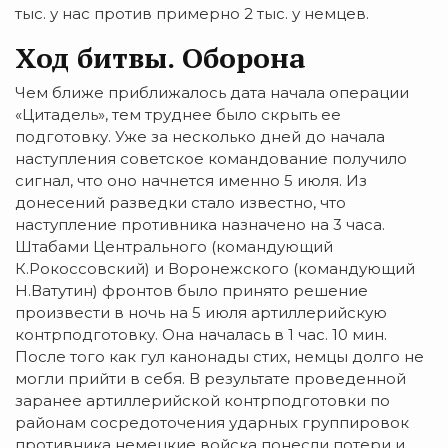
тыс. у нас против примерно 2 тыс. у немцев.
Ход битвы. Оборона
Чем ближе приближалось дата начала операции
«Цитадель», тем труднее было скрыть ее
подготовку. Уже за несколько дней до начала
наступления советское командование получило
сигнал, что оно начнется именно 5 июля. Из
донесений разведки стало известно, что
наступление противника назначено на 3 часа.
Штабами Центрального (командующий
К.Рокоссовский) и Воронежского (командующий
Н.Ватутин) фронтов было принято решение
произвести в ночь на 5 июля артиллерийскую
контрподготовку. Она началась в 1 час. 10 мин.
После того как гул канонады стих, немцы долго не
могли прийти в себя. В результате проведенной
заранее артиллерийской контрподготовки по
районам сосредоточения ударных группировок
противника немецкие войска понесли потери и