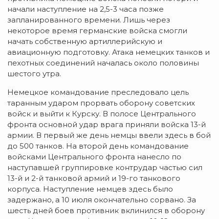
начали наступление на 2,5-3 часа позже
запланированного времени. Лишь через
некоторое время германские войска смогли
начать собственную артиллерийскую и
авиационную подготовку. Атака немецких танков и
пехотных соединений началась около половины
шестого утра.
Немецкое командование преследовало цель
таранным ударом прорвать оборону советских
войск и выйти к Курску. В полосе Центрального
фронта основной удар врага приняли войска 13-й
армии. В первый же день немцы ввели здесь в бой
до 500 танков. На второй день командование
войсками Центрального фронта нанесло по
наступавшей группировке контрудар частью сил
13-й и 2-й танковой армий и 19-го танкового
корпуса. Наступление немцев здесь было
задержано, а 10 июля окончательно сорвано. За
шесть дней боев противник вклинился в оборону