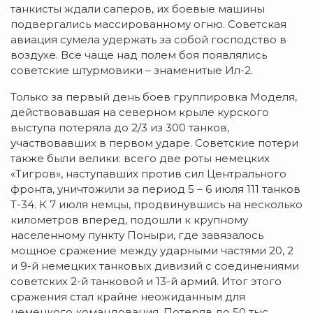
танкисты ждали саперов, их боевые машины
подвергались массированному огню. Советская
авиация сумела удержать за собой господство в
воздухе. Все чаще над полем боя появлялись
советские штурмовики – знаменитые Ил-2.
Только за первый день боев группировка Моделя,
действовавшая на северном крыле курского
выступа потеряла до 2/3 из 300 танков,
участвовавших в первом ударе. Советские потери
также были велики: всего две роты немецких
«Тигров», наступавших против сил Центрального
фронта, уничтожили за период 5 – 6 июля 111 танков
Т-34. К 7 июля немцы, продвинувшись на несколько
километров вперед, подошли к крупному
населенному пункту Поныри, где завязалось
мощное сражение между ударными частями 20, 2
и 9-й немецких танковых дивизий с соединениями
советских 2-й танковой и 13-й армий. Итог этого
сражения стал крайне неожиданным для
немецкого командования. Потеряв до 50 тыс.