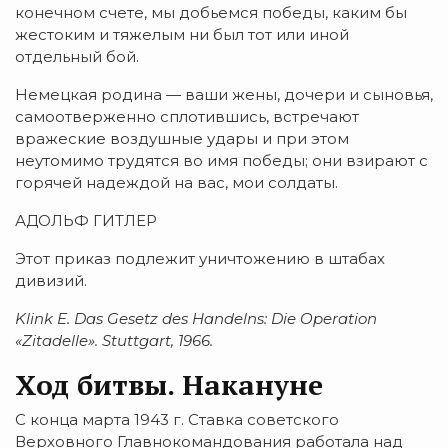
ко­нечном счете, мы добьемся победы, каким бы
жестоким и тяжелым ни был тот или иной
отдельный бой.
Немецкая родина — ваши жены, дочери и сыновья,
са­моотверженно сплотившись, встречают
вражеские воз­душные удары и при этом
неутомимо трудятся во имя победы; они взирают с
горячей надеждой на вас, мои сол­даты.
АДОЛЬФ ГИТЛЕР
Этот приказ подлежит уничтожению в штабах
дивизий.
Klink E. Das Gesetz des Handelns: Die Operation
«Zitadelle». Stuttgart, 1966.
Ход битвы. Накануне
С конца марта 1943 г. Ставка советского
Верховного Главнокомандования работала над