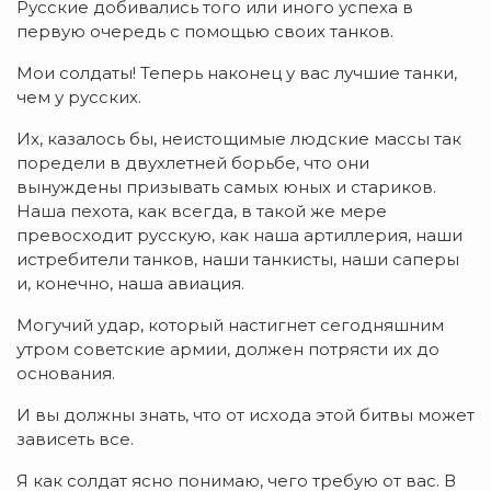
Русские добивались того или иного успеха в
первую очередь с помощью своих танков.
Мои солдаты! Теперь наконец у вас лучшие танки,
чем у русских.
Их, казалось бы, неистощимые людские массы так
по­редели в двухлетней борьбе, что они
вынуждены призы­вать самых юных и стариков.
Наша пехота, как всегда, в такой же мере
превосходит русскую, как наша артилле­рия, наши
истребители танков, наши танкисты, наши са­перы
и, конечно, наша авиация.
Могучий удар, который настигнет сегодняшним
утром советские армии, должен потрясти их до
основа­ния.
И вы должны знать, что от исхода этой битвы может
зависеть все.
Я как солдат ясно понимаю, чего требую от вас. В