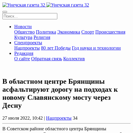
Новости
Общество
Политика
Экономика
Спорт
Происшествия
Культура
Религия
Спецпроекты
Нацпроекты
80 лет Победы
Год науки и технологии
Редакция
О сайте
Обратная связь
Коллектив
В областном центре Брянщины
асфальтируют дорогу на подходах к
новому Славянскому мосту через
Десну
27 июля 2022, 10:42 |
Нацпроекты
34
В Советском районе областного центра Брянщины