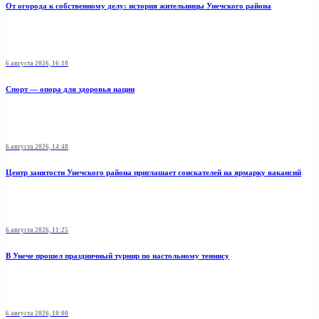
От огорода к собственному делу: история жительницы Унечского района
6 августа 2026, 16:10
Спорт — опора для здоровья нации
6 августа 2026, 14:48
Центр занятости Унечского района приглашает соискателей на ярмарку вакансий
6 августа 2026, 11:25
В Унече прошел праздничный турнир по настольному теннису
6 августа 2026, 10:00