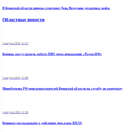
В Брянской области широко отмечают День Воздушно десантных войск
Областные новости
5 августа 2026, 15:12
Брянцы могут помочь работе ПВО через приложение «Радар.НФ»
5 августа 2026, 13:08
Минобoроны РФ приглaшaетжитeлeй Брянской области на службу по контракту
5 августа 2026, 12:58
Брянцам рассказывают о действиях при атаке БПЛА