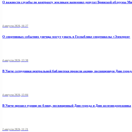
О важности службы по контракту землякам напомнил депутат Брянской облдумы Ми
4 августа 2026, 16:27
О спортивных событиях унечцы могут узнать в Госпаблике спортшколы «Электрон»
4 августа 2026, 13:30
В Унече сотрудники центральной библиотеки провели акцию, посвященную Дню город
4 августа 2026, 13:04
В Унече прошел турнир по блицу, посвященный Дню города и Дню железнодорожника
2 августа 2026, 11:21