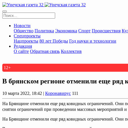
Новости
Общество
Политика
Экономика
Спорт
Происшествия
Ку
Спецпроекты
Нацпроекты
80 лет Победы
Год науки и технологии
Редакция
О сайте
Обратная связь
Коллектив
12+
В брянском регионе отменили еще ряд
10 марта 2022, 18:42 |
Коронавирус
111
На Брянщине отменили еще ряд ковидных ограничений. Они пер
снятии ограничений при проведении массовых мероприятий и в
На Брянщине отменили еще ряд ковидных ограничений. Они пе