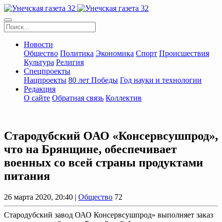
Новости
Общество
Политика
Экономика
Спорт
Происшествия
Культура
Религия
Спецпроекты
Нацпроекты
80 лет Победы
Год науки и технологии
Редакция
О сайте
Обратная связь
Коллектив
Стародубский ОАО «Консервсушпрод»,
что на Брянщине, обеспечивает
военных со всей страны продуктами
питания
26 марта 2020, 20:40 |
Общество
72
Стародубский завод ОАО Консервсушпрод» выполняет заказ