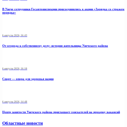
В Унече сотрудники Госавтоинспекции присоединились к акции «Зарядка со стражем
порядка»
6 августа 2026, 16:43
От огорода к собственному делу: история жительницы Унечского района
6 августа 2026, 16:10
Спорт — опора для здоровья нации
6 августа 2026, 14:48
Центр занятости Унечского района приглашает соискателей на ярмарку вакансий
Областные новости