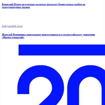
Брянский Центр поддержки экспорта помогает бизнесменам выйти на
международные рынки
6 августа 2026, 14:12
Жителей Брянщины приглашают присоединиться к всероссийскому движению
«Время открытий»