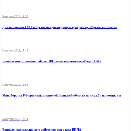
5 августа 2026, 17:51
Для ветеранов СВО запустят новую кадровую программу «Время мастеров»
5 августа 2026, 15:12
Брянцы могут помочь работе ПВО через приложение «Радар.НФ»
5 августа 2026, 13:08
Минобoроны РФ приглaшaетжитeлeй Брянской области на службу по контракту
5 августа 2026, 12:58
Брянцам рассказывают о действиях при атаке БПЛА