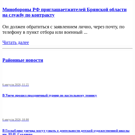
Минобoроны РФ приглaшaетжитeлeй Брянской области
на службу по контракту
Он должен обратиться с заявлением лично, через почту, по
телефону в пункт отбора или военный ...
Читать далее
Районные новости
6 августа 2026, 11:25
В Унече прошел праздничный турнир по настольному теннису
6 августа 2026, 10:00
В Госпаблике унечцы могут узнать о деятельности детской художественной школы
им. Ю.И. Саханова