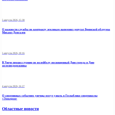
5 августа 2026, 15:38
О важности службы по контракту землякам напомнил депутат Брянской облдумы
Михаил Довгалев
5 августа 2026, 10:16
В Унече прошел турнир по волейболу посвященный Дню города и Дню
железнодорожника
4 августа 2026, 16:27
О спортивных событиях унечцы могут узнать в Госпаблике спортшколы
«Электрон»
Областные новости