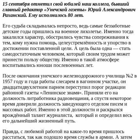
15 сентября отметил свой юбилей наш коллега, бывший
главный редактор «Унечской газеты» Юрий Александрович
Раханский. Ему исполнилось 80 лет.
Его судьба складывалась непросто, ведь самые беззаботные
детские годы пришлись на военное лихолетье. Именно тогда
закалился характер, обострились чувства сопереживания к
тем, кому нужна помощь, целеустремлённость и упорство в
достижении поставленной цели. А цель была одна — стать
самодостаточным человеком, который своим трудом может
принести пользу обществу. Именно в такой атмосфере
воспитывались юноши послевоенных лет.
После окончания унечского железнодорожного училища №2 в
1957 году и года работы слесарем в вагонном участке, он
двадцатидвухлетним парнем переступил порог редакции
районной газеты «Ленинское знамя». Приняли его на
должность литработника радиовещания, а спустя некоторое
время доверили должность заведующего отделом писем и
массовых работ. Именно в этой должности и раскрылся
врождённый талант журналиста, который и определил весь
его дальнейший жизненный путь.
Правда, с любимой работой на какое-то время пришлось
расстаться, так как подошло время службы в армии. А затем