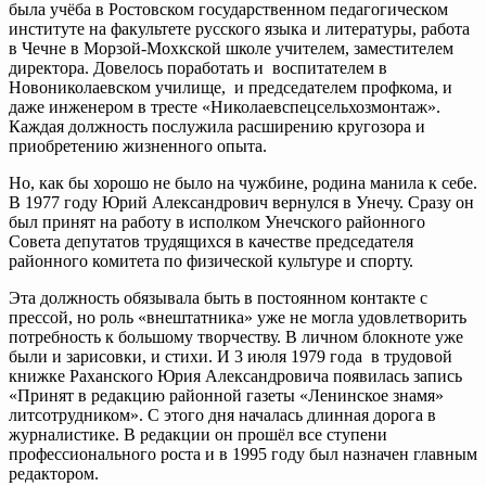
была учёба в Ростовском государственном педагогическом
институте на факультете русского языка и литературы, работа
в Чечне в Морзой-Мохкской школе учителем, заместителем
директора. Довелось поработать и воспитателем в
Новониколаевском училище, и председателем профкома, и
даже инженером в тресте «Николаевспецсельхозмонтаж».
Каждая должность послужила расширению кругозора и
приобретению жизненного опыта.
Но, как бы хорошо не было на чужбине, родина манила к себе.
В 1977 году Юрий Александрович вернулся в Унечу. Сразу он
был принят на работу в исполком Унечского районного
Совета депутатов трудящихся в качестве председателя
районного комитета по физической культуре и спорту.
Эта должность обязывала быть в постоянном контакте с
прессой, но роль «внештатника» уже не могла удовлетворить
потребность к большому творчеству. В личном блокноте уже
были и зарисовки, и стихи. И 3 июля 1979 года в трудовой
книжке Раханского Юрия Александровича появилась запись
«Принят в редакцию районной газеты «Ленинское знамя»
литсотрудником». С этого дня началась длинная дорога в
журналистике. В редакции он прошёл все ступени
профессионального роста и в 1995 году был назначен главным
редактором.