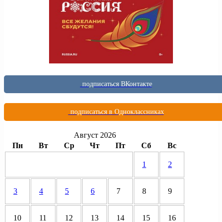
подписаться ВКонтакте
подписаться в Одноклассниках
Август 2026
Пн
Вт
Ср
Чт
Пт
Сб
Вс
1
2
3
4
5
6
7
8
9
10
11
12
13
14
15
16