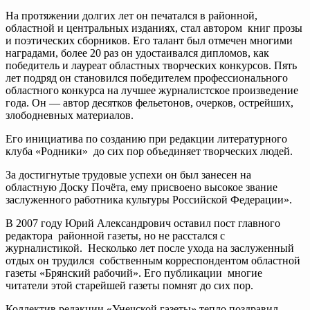
На протяжении долгих лет он печатался в районной,
областной и центральных изданиях, стал автором книг прозы
и поэтических сборников. Его талант был отмечен многими
наградами, более 20 раз он удостаивался дипломов, как
победитель и лауреат областных творческих конкурсов. Пять
лет подряд он становился победителем профессионального
областного конкурса на лучшее журналистское произведение
года. Он — автор десятков фельетонов, очерков, острейших,
злободневных материалов.
Его инициатива по созданию при редакции литературного
клуба «Родники» до сих пор объединяет творческих людей.
За достигнутые трудовые успехи он был занесен на
областную Доску Почёта, ему присвоено высокое звание
заслуженного работника культуры Российской Федерации».
В 2007 году Юрий Александрович оставил пост главного
редактора районной газеты, но не расстался с
журналистикой. Несколько лет после ухода на заслуженный
отдых он трудился собственным корреспондентом областной
газеты «Брянский рабочий». Его публикации многие
читатели этой старейшей газеты помнят до сих пор.
Коллектив редакции «Унечской газеты» тепло поздравил