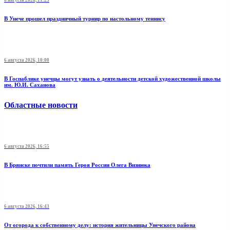
6 августа 2026, 11:25
В Унече прошел праздничный турнир по настольному теннису
6 августа 2026, 10:00
В Госпаблике унечцы могут узнать о деятельности детской художественной школы
им. Ю.И. Саханова
Областные новости
6 августа 2026, 16:55
В Брянске почтили память Героя России Олега Визнюка
6 августа 2026, 16:43
От огорода к собственному делу: история жительницы Унечского района