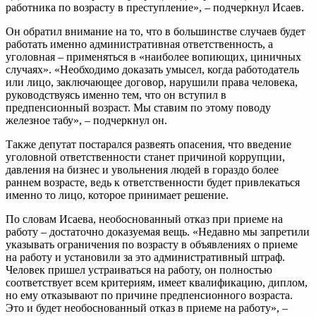
работника по возрасту в преступление», – подчеркнул Исаев.
Он обратил внимание на то, что в большинстве случаев будет
работать именно административная ответственность, а
уголовная – применяться в «наиболее вопиющих, циничных
случаях». «Необходимо доказать умысел, когда работодатель
или лицо, заключающее договор, нарушили права человека,
руководствуясь именно тем, что он вступил в
предпенсионный возраст. Мы ставим по этому поводу
железное табу», – подчеркнул он.
Также депутат постарался развеять опасения, что введение
уголовной ответственности станет причиной коррупции,
давления на бизнес и увольнения людей в гораздо более
раннем возрасте, ведь к ответственности будет привлекаться
именно то лицо, которое принимает решение.
По словам Исаева, необоснованный отказ при приеме на
работу – достаточно доказуемая вещь. «Недавно мы запретили
указывать ограничения по возрасту в объявлениях о приеме
на работу и установили за это административный штраф.
Человек пришел устраиваться на работу, он полностью
соответствует всем критериям, имеет квалификацию, диплом,
но ему отказывают по причине предпенсионного возраста.
Это и будет необоснованный отказ в приеме на работу», –