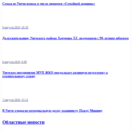
Семья из Унечи вошла в число призеров «Семейной зарницы»
8 августа 2026, 10:30
Долгожительницу Унечского района Харченко Т.Г. поздравили с 90-летним юбилеем
8 августа 2026, 9:00
Унечское предприятие МУП ЖКО продолжает активную подготовку к
отопительному сезону
7 августа 2026, 15:11
В Унече открыли мемориальную доску машинисту Павлу Мишину
Областные новости