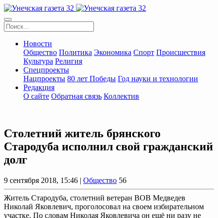
Новости
Общество
Политика
Экономика
Спорт
Происшествия
Культура
Религия
Спецпроекты
Нацпроекты
80 лет Победы
Год науки и технологии
Редакция
О сайте
Обратная связь
Коллектив
Столетний житель брянского
Стародуба исполнил свой гражданский
долг
9 сентября 2018, 15:46 |
Общество
56
Житель Стародуба, столетний ветеран ВОВ Медведев
Николай Яковлевич, проголосовал на своем избирательном
участке. По словам Николая Яковлевича он ещё ни разу не