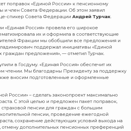
кет поправок «Единой России» к пенсионному
мы и член Совета Федерации. Об этом заявил
вице-спикер Совета Федерации
Андрей Турчак
.
ии «Единая Россия» провела его широкое
тематизировала их и оформила в соответствующие
одителей Фракции мы обобщили все предложения и
р Владимирович поддержал инициативы «Единой
х граждан предложения», — отметил Турчак.
пили в Госдуму. «Единая Россия» обеспечит их
ом чтении. Мы благодарны Президенту за поддержку
также вносим подготовленные и оформленные
ной России» – сделать законопроект максимально
та. С этой целью и предложен пакет поправок,
страховой пенсии для граждан с большим
акопительной пенсии, проведение ежегодной
аста, сохранение действующих условий выхода на
, отмену дополнительных пенсионных преференций