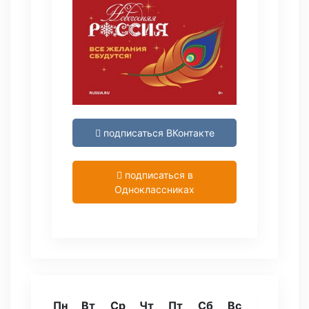
подписаться ВКонтакте
подписаться в
Одноклассниках
Пн
Вт
Ср
Чт
Пт
Сб
Вс