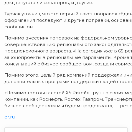
для депутатов и сенаторов, и другие.
Турчак уточнил, что это первый пакет поправок «Ед
оформления последуют и другие поправки, основан
сообщил он.
Помимо внесения поправок на федеральном уровне 
совершенствованию регионального законодательст
предпенсионного возраста. «На сегодня уже в 65 р
законопроекты в региональные парламенты. Кроме то
консультаций с бизнес-сообществом, создали совмес
Помимо этого, целый ряд компаний поддержали ини
дополнительных программ поддержки людей старше
«Помимо торговых сетей Х5 Ритейл групп о своих м
компании, как Роснефть, Ростех, Газпром, Транснефть
бизнес-сообществом мы будем продолжать», — резю
er.ru