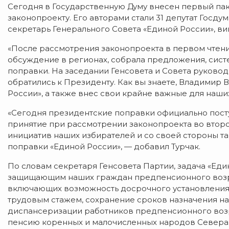
Сегодня в Государственную Думу внесен первый па
законопроекту. Его авторами стали 31 депутат Госду
секретарь Генерального Совета «Единой России», 
«После рассмотрения законопроекта в первом чтен
обсуждение в регионах, собрала предложения, сис
поправки. На заседании Генсовета и Совета руков
обратились к Президенту. Как вы знаете, Владими
России», а также внес свои крайне важные для наши
«Сегодня президентские поправки официально посту
принятие при рассмотрении законопроекта во втор
инициатив наших избирателей и со своей стороны 
поправки «Единой России», — добавил Турчак.
По словам секретаря Генсовета Партии, задача «Еди
защищающим наших граждан предпенсионного возрас
включающих возможность досрочного установления 
трудовым стажем, сохранение сроков назначения н
диспансеризации работников предпенсионного возр
пенсию коренных и малочисленных народов Севера