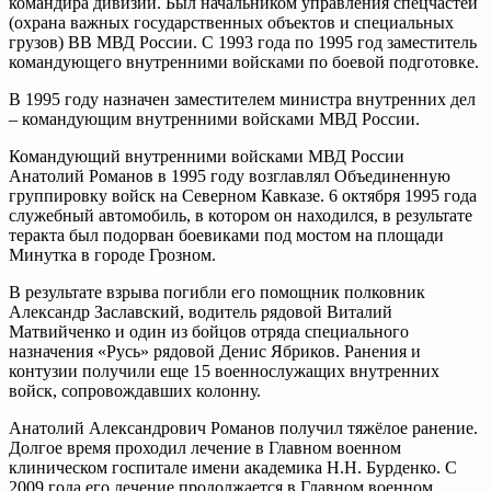
командира дивизии. Был начальником управления спецчастей
(охрана важных государственных объектов и специальных
грузов) ВВ МВД России. С 1993 года по 1995 год заместитель
командующего внутренними войсками по боевой подготовке.
В 1995 году назначен заместителем министра внутренних дел
– командующим внутренними войсками МВД России.
Командующий внутренними войсками МВД России
Анатолий Романов в 1995 году возглавлял Объединенную
группировку войск на Северном Кавказе. 6 октября 1995 года
служебный автомобиль, в котором он находился, в результате
теракта был подорван боевиками под мостом на площади
Минутка в городе Грозном.
В результате взрыва погибли его помощник полковник
Александр Заславский, водитель рядовой Виталий
Матвийченко и один из бойцов отряда специального
назначения «Русь» рядовой Денис Ябриков. Ранения и
контузии получили еще 15 военнослужащих внутренних
войск, сопровождавших колонну.
Анатолий Александрович Романов получил тяжёлое ранение.
Долгое время проходил лечение в Главном военном
клиническом госпитале имени академика Н.Н. Бурденко. С
2009 года его лечение продолжается в Главном военном