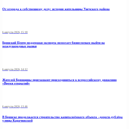
От огорода к собственному делу: история жительницы Унечского района
6 августа 2026, 15:18
Брянский Центр поддержки экспорта помогает бизнесменам выйти на
международные рынки
6 августа 2026, 14:12
Жителей Брянщины приглашают присоединиться к всероссийскому движению
«Время открытий»
6 августа 2026, 13:46
В Брянске продолжается строительство капиталоёмкого объекта –дороги-дублёра
улицы Карачижской