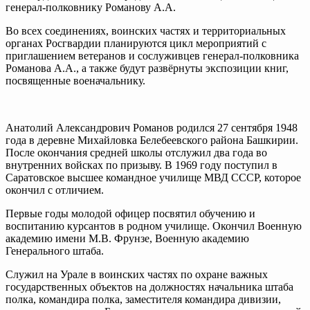
генерал-полковнику Романову А.А.
Во всех соединениях, воинских частях и территориальных
органах Росгвардии планируются цикл мероприятий с
приглашением ветеранов и сослуживцев генерал-полковника
Романова А.А., а также будут развёрнуты экспозиции книг,
посвященные военачальнику.
Анатолий Александрович Романов родился 27 сентября 1948
года в деревне Михайловка Белебеевского района Башкирии.
После окончания средней школы отслужил два года во
внутренних войсках по призыву. В 1969 году поступил в
Саратовское высшее командное училище МВД СССР, которое
окончил с отличием.
Первые годы молодой офицер посвятил обучению и
воспитанию курсантов в родном училище. Окончил Военную
академию имени М.В. Фрунзе, Военную академию
Генерального штаба.
Служил на Урале в воинских частях по охране важных
государственных объектов на должностях начальника штаба
полка, командира полка, заместителя командира дивизии,