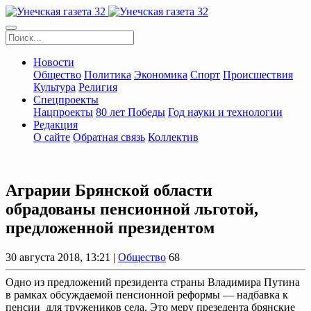
Новости
Общество
Политика
Экономика
Спорт
Происшествия
Культура
Религия
Спецпроекты
Нацпроекты
80 лет Победы
Год науки и технологии
Редакция
О сайте
Обратная связь
Коллектив
Аграрии Брянской области
обрадованы пенсионной льготой,
предложенной президентом
30 августа 2018, 13:21 |
Общество
68
Одно из предложений президента страны Владимира Путина
в рамках обсуждаемой пенсионной реформы — надбавка к
пенсии для тружеников села. Это меру презедента брянские