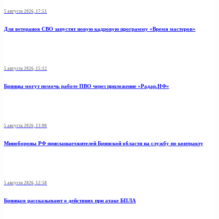
5 августа 2026, 17:51
Для ветеранов СВО запустят новую кадровую программу «Время мастеров»
5 августа 2026, 15:12
Брянцы могут помочь работе ПВО через приложение «Радар.НФ»
5 августа 2026, 13:08
Минобoроны РФ приглaшaетжитeлeй Брянской области на службу по контракту
5 августа 2026, 12:58
Брянцам рассказывают о действиях при атаке БПЛА