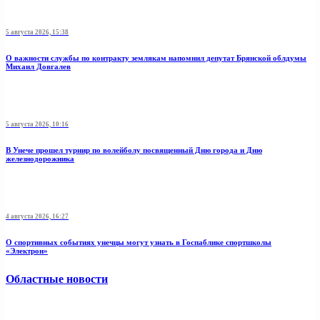
5 августа 2026, 15:38
О важности службы по контракту землякам напомнил депутат Брянской облдумы
Михаил Довгалев
5 августа 2026, 10:16
В Унече прошел турнир по волейболу посвященный Дню города и Дню
железнодорожника
4 августа 2026, 16:27
О спортивных событиях унечцы могут узнать в Госпаблике спортшколы
«Электрон»
Областные новости