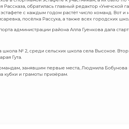
 Рассказа, обратилась главный редактор «Унечской г
 эстафете с каждым годом растёт число команд. Вот и 
исаревка, посёлка Рассуха, а также всех городских шко
порта администрации района Алла Гуенкова дала старт 
а школа № 2, среди сельских школа села Высокое. Вт
рая Гута.
мандам, занявшим первые места, Людмила Бобунова вр
ла кубки и грамоты призёрам.