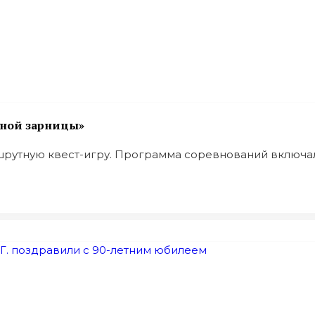
йной зарницы»
утную квест-игру. Программа соревнований включала