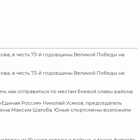
сова, в честь 73-й годовщины Великой Победы на
сова, в честь 73-й годовщины Великой Победы на
тем, как отправиться по местам боевой славы района.
«Единая Россия» Николай Усяков, председатель
айона Максим Шатоба. Юные спортсмены возложили
человек из 10 школ города и района, а также филиала