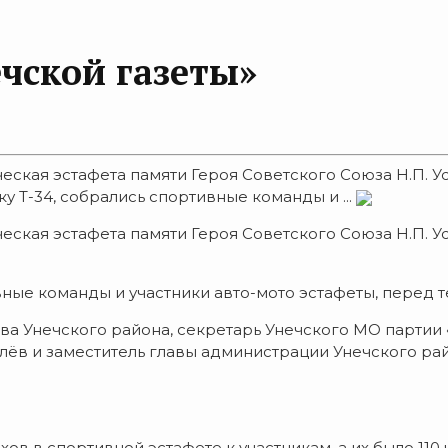
чской газеты»
ческая эстафета памяти Героя Советского Союза Н.П. У
ку Т-34, собрались спортивные команды и ...
ческая эстафета памяти Героя Советского Союза Н.П. У
ивные команды и участники авто-мото эстафеты, перед 
а Унечского района, секретарь Унечского МО партии 
лёв и заместитель главы администрации Унечского р
 в спортивной эстафете к участникам, а их было 110 