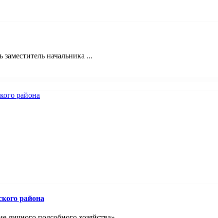
 заместитель начальника ...
ского района
 личного подсобного хозяйства», ...