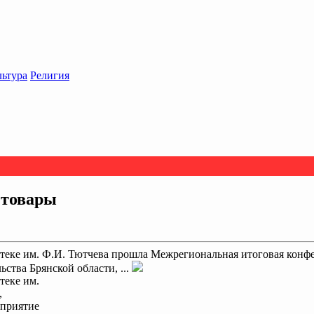
льтура
Религия
 товары
иотеке им. Ф.И. Тютчева прошла Межрегиональная итоговая кон
ства Брянской области, ...
теке им.
,
оприятие