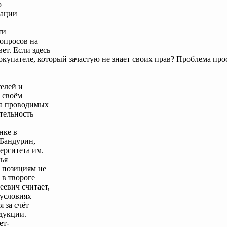
о
дации
ти
опросов на
ет. Если здесь
окупателе, который зачастую не знает своих прав? Проблема пр
елей и
 своём
ва проводимых
тельность
нке в
 Бандурин,
ерситета им.
чья
 позициям не
 в твороге
евич считает,
 условиях
 за счёт
дукции.
ет-