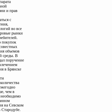
парата
ьной
зни и прав
аться с
ения,
логий во все
фровые рынки
ребителей.
о покупок
осовестных
ния объемов
й среды. В
дал поручение
ивлечением
ия в Брянске
сти
 количества
 ежегодно
ше, чем в
, необходимо
данном
ия на Севском
в Стародубе.