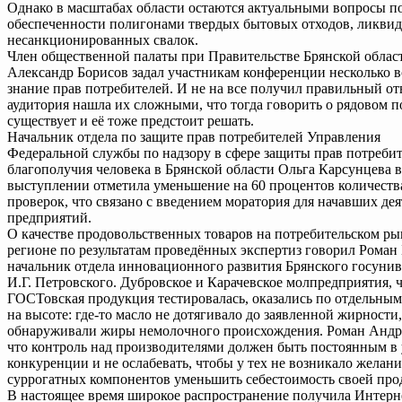
Однако в масштабах области остаются актуальными вопросы п
обеспеченности полигонами твердых бытовых отходов, ликви
несанкционированных свалок.
Член общественной палаты при Правительстве Брянской облас
Александр Борисов задал участникам конференции несколько в
знание прав потребителей. И не на все получил правильный отв
аудитория нашла их сложными, что тогда говорить о рядовом п
существует и её тоже предстоит решать.
Начальник отдела по защите прав потребителей Управления
Федеральной службы по надзору в сфере защиты прав потребит
благополучия человека в Брянской области Ольга Карсунцева в
выступлении отметила уменьшение на 60 процентов количест
проверок, что связано с введением моратория для начавших дея
предприятий.
О качестве продовольственных товаров на потребительском ры
регионе по результатам проведённых экспертиз говорил Роман
начальник отдела инновационного развития Брянского госунив
И.Г. Петровского. Дубровское и Карачевское молпредприятия, 
ГОСТовская продукция тестировалась, оказались по отдельным
на высоте: где-то масло не дотягивало до заявленной жирности,
обнаруживали жиры немолочного происхождения. Роман Андре
что контроль над производителями должен быть постоянным в
конкуренции и не ослабевать, чтобы у тех не возникало желания
суррогатных компонентов уменьшить себестоимость своей про
В настоящее время широкое распространение получила Интерн