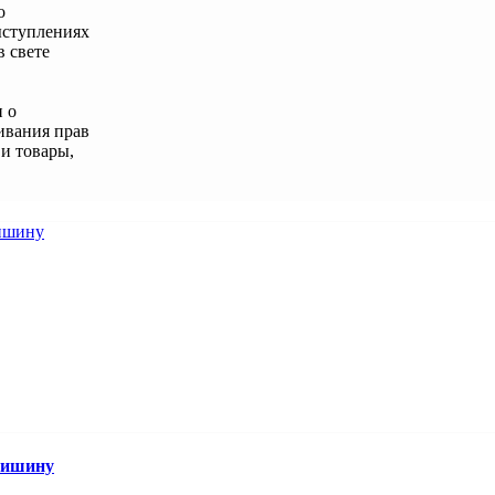
о
ыступлениях
в свете
 о
ивания прав
и товары,
Мишину