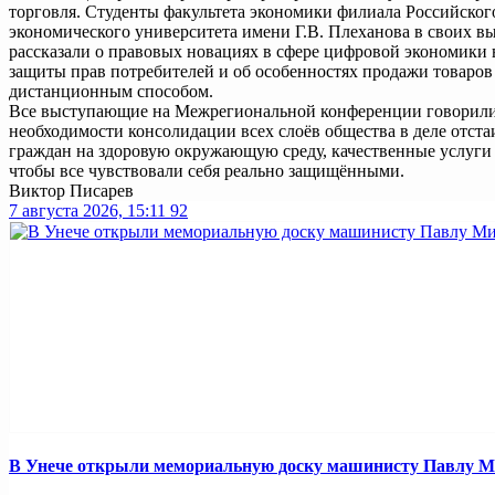
торговля. Студенты факультета экономики филиала Российског
экономического университета имени Г.В. Плеханова в своих в
рассказали о правовых новациях в сфере цифровой экономики 
защиты прав потребителей и об особенностях продажи товаров
дистанционным способом.
Все выступающие на Межрегиональной конференции говорили
необходимости консолидации всех слоёв общества в деле отста
граждан на здоровую окружающую среду, качественные услуги 
чтобы все чувствовали себя реально защищёнными.
Виктор Писарев
7 августа 2026, 15:11
92
В Унече открыли мемориальную доску машинисту Павлу 