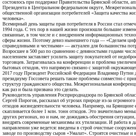
состоялось при поддержке Правительства Брянской области, ап
Президента в Центральном федеральном округе, Межрегионал
общественной организации потребителей «Защита качества жи
человека».
Всемирный день защиты прав потребителя в России стал отмеч
1994 года. С тех пор в нашей жизни произошли большие измен
связанные, в том числе и с внедрением информационных техно
сферы жизни. Поэтому девиз нынешнего года — «Сделаем ци
справедливыми и честными» — актуален для большинства пот
Возросшее в 500 раз по сравнению с девяностыми годами числ
населением заставляет усилить защиту покупателей от недобр
торговцев. Затрагивалась на конференции и проблема увеличе
бытовых отходов, что напрямую связано с защитой окружающе
2017 году Президент Российской Федерации Владимир Путин 
президиуму Госсовета решать такие проблемы совместно с пр
структур гражданского общества. Межрегиональная конференц
как раз и была призвана это сделать.
Руководитель управления Росприроднадзора по Брянской обла
Сергей Пирогов, рассказал об угрозах природе из-за огромного
отходов жизнедеятельности человека. Например, на Брянщине
скапливается более 1 млн. тонн отходов. Это значительно мень
других регионах, но и нам, не дожидаясь обострения ситуации
внедрять современные механизмы их утилизации. И работа в 
направлении уже ведется: введены в строй очистные сооружен
заводе по производству сыров «Умалат». Строятся очистные и 