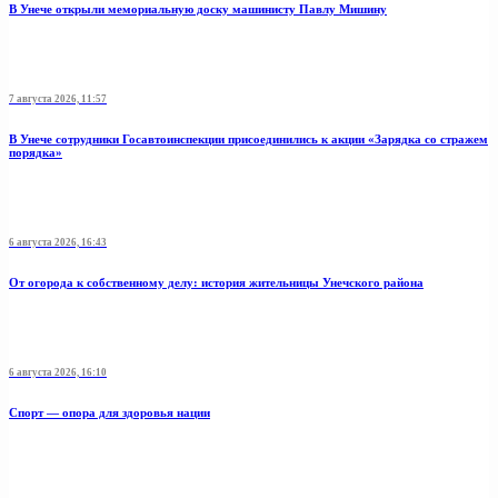
В Унече открыли мемориальную доску машинисту Павлу Мишину
7 августа 2026, 11:57
В Унече сотрудники Госавтоинспекции присоединились к акции «Зарядка со стражем
порядка»
6 августа 2026, 16:43
От огорода к собственному делу: история жительницы Унечского района
6 августа 2026, 16:10
Спорт — опора для здоровья нации