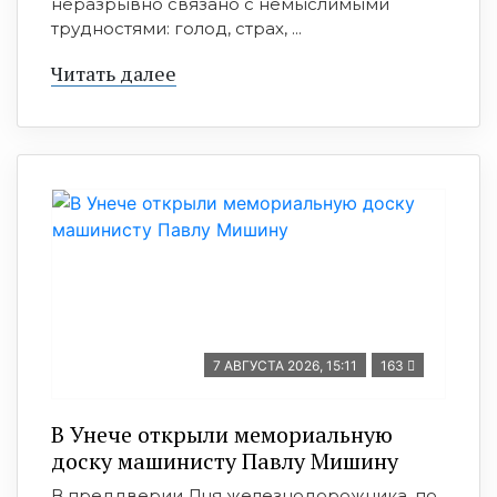
неразрывно связано с немыслимыми
трудностями: голод, страх, ...
Читать далее
7 АВГУСТА 2026, 15:11
163
В Унече открыли мемориальную
доску машинисту Павлу Мишину
В преддверии Дня железнодорожника, по