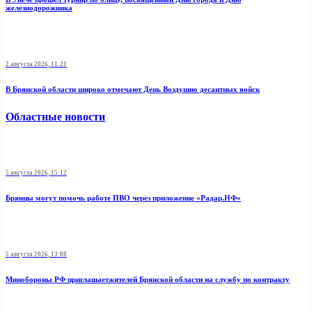
железнодорожника
2 августа 2026, 11:21
В Брянской области широко отмечают День Воздушно десантных войск
Областные новости
5 августа 2026, 15:12
Брянцы могут помочь работе ПВО через приложение «Радар.НФ»
5 августа 2026, 13:08
Минобoроны РФ приглaшaетжитeлeй Брянской области на службу по контракту