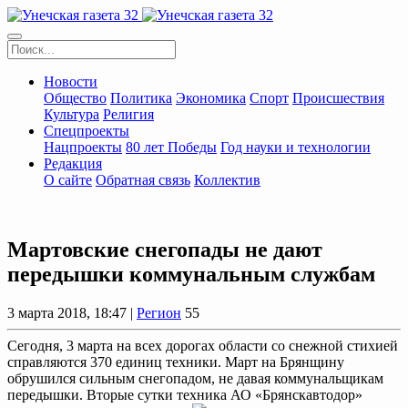
Новости
Общество
Политика
Экономика
Спорт
Происшествия
Культура
Религия
Спецпроекты
Нацпроекты
80 лет Победы
Год науки и технологии
Редакция
О сайте
Обратная связь
Коллектив
Мартовские снегопады не дают
передышки коммунальным службам
3 марта 2018, 18:47 |
Регион
55
Сегодня, 3 марта на всех дорогах области со снежной стихией
справляются 370 единиц техники. Март на Брянщину
обрушился сильным снегопадом, не давая коммунальщикам
передышки. Вторые сутки техника АО «Брянскавтодор»