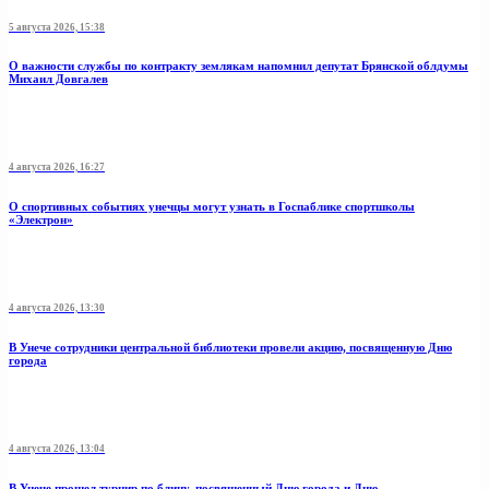
5 августа 2026, 15:38
О важности службы по контракту землякам напомнил депутат Брянской облдумы
Михаил Довгалев
4 августа 2026, 16:27
О спортивных событиях унечцы могут узнать в Госпаблике спортшколы
«Электрон»
4 августа 2026, 13:30
В Унече сотрудники центральной библиотеки провели акцию, посвященную Дню
города
4 августа 2026, 13:04
В Унече прошел турнир по блицу, посвященный Дню города и Дню