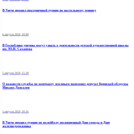
В Унече прошел праздничный турнир по настольному теннису
6 августа 2026, 10:00
В Госпаблике унечцы могут узнать о деятельности детской художественной школы
им. Ю.И. Саханова
5 августа 2026, 15:38
О важности службы по контракту землякам напомнил депутат Брянской облдумы
Михаил Довгалев
5 августа 2026, 10:16
В Унече прошел турнир по волейболу посвященный Дню города и Дню
железнодорожника