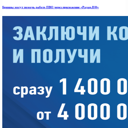
Брянцы могут помочь работе ПВО через приложение «Радар.НФ»