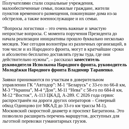
Получателями стали социальные учреждения,
малообеспеченные семьи, пожилые граждане, жители
пунктов временного размещения, покинувшие дома из-за
обстрелов, а также военнослужащие и их семьи.
“Вопросы логистики – это очень важные и зачастую
непростые вопросы. С момента поручения Президента до
начала реализации инициативы прошло буквально несколько
месяцев. Уже сегодня волонтёры из различных организаций, в
том числе и из Народного фронта, могут в кратчайшие сроки
и абсолютно бесплатно доставлять грузы туда, где они
действительно нужны”, – рассказал
заместитель
руководителя Исполкома Народного фронта, руководитель
Молодёжки Народного фронта Владимир Тараненко
.
Заявки принимаются по участкам в доверительном
управлении ГК “Автодор”: М-1 “Беларусь” с 33-го по 66-й км,
М-3 “Украина”, М-4 “Дон”, М-11 “Нева” с 58-го по 684-й км,
М-12 “Восток”, А-113 ЦКАД, А-289. С 2026 года сервис
распространён на дороги других операторов – Северный
обход Одинцово (от МКАД до 33-го км трассы М-1),
Московский скоростной диаметр и проспект Багратиона. Это
позволило расширить перечень маршрутов, доступных для
льготной перевозки гуманитарных грузов.