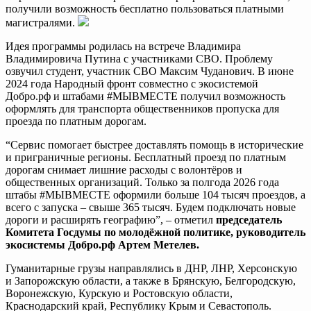
получили возможность бесплатно пользоваться платными
магистралями.
Идея программы родилась на встрече Владимира
Владимировича Путина с участниками СВО. Проблему
озвучил студент, участник СВО Максим Чуданович. В июне
2024 года Народный фронт совместно с экосистемой
Добро.рф и штабами #МЫВМЕСТЕ получил возможность
оформлять для транспорта общественников пропуска для
проезда по платным дорогам.
“Сервис помогает быстрее доставлять помощь в исторические
и приграничные регионы. Бесплатный проезд по платным
дорогам снимает лишние расходы с волонтёров и
общественных организаций. Только за полгода 2026 года
штабы #МЫВМЕСТЕ оформили больше 104 тысяч проездов, а
всего с запуска – свыше 365 тысяч. Будем подключать новые
дороги и расширять географию”, – отметил
председатель
Комитета Госдумы по молодёжной политике, руководитель
экосистемы Добро.рф Артем Метелев.
Гуманитарные грузы направлялись в ДНР, ЛНР, Херсонскую
и Запорожскую области, а также в Брянскую, Белгородскую,
Воронежскую, Курскую и Ростовскую области,
Краснодарский край, Республику Крым и Севастополь.