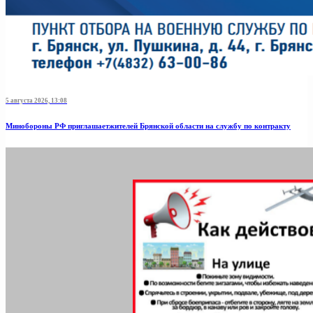
5 августа 2026, 13:08
Минобoроны РФ приглaшaетжитeлeй Брянской области на службу по контракту