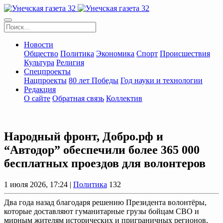
Новости
Общество
Политика
Экономика
Спорт
Происшествия
Культура
Религия
Спецпроекты
Нацпроекты
80 лет Победы
Год науки и технологии
Редакция
О сайте
Обратная связь
Коллектив
Народный фронт, Добро.рф и
“Автодор” обеспечили более 365 000
бесплатных проездов для волонтеров
1 июля 2026, 17:24 |
Политика
132
Два года назад благодаря решению Президента волонтёры,
которые доставляют гуманитарные грузы бойцам СВО и
мирным жителям исторических и приграничных регионов,