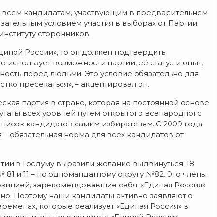
всем кандидатам, участвующим в предварительном
ательным условием участия в выборах от Партии
институту сторонников.
диной России», то он должен подтвердить
о использует возможности партии, её статус и опыт,
нность перед людьми. Это условие обязательно для
стко пресекаться», – акцентировал он.
ская партия в стране, которая на постоянной основе
утаты всех уровней путем открытого всенародного
писок кандидатов самим избирателям. С 2009 года
– обязательная норма для всех кандидатов от
ртии в Госдуму выразили желание выдвинуться: 18
№ 81 и 11 – по одномандатному округу №82. Это члены
озицией, зарекомендовавшие себя. «Единая Россия»
дно. Поэтому наши кандидаты активно заявляют о
еременах, которые реализует «Единая Россия» в
о исполнительного комитета «Единой России»