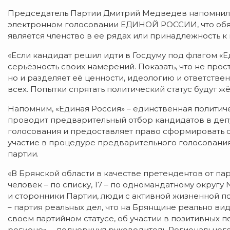
Председатель Партии Дмитрий Медведев напомнил 
электронном голосовании ЕДИНОЙ РОССИИ, что обяз
является членство в ее рядах или принадлежность к 
«Если кандидат решил идти в Госдуму под флагом «Е
серьёзность своих намерений. Показать, что не прост
но и разделяет её ценности, идеологию и ответстве
всех. Попытки спрятать политический статус будут жё
Напомним, «Единая Россия» – единственная политиче
проводит предварительный отбор кандидатов в деп
голосования и предоставляет право сформировать с
участие в процедуре предварительного голосования 
партии.
«В Брянской области в качестве претендентов от па
человек – по списку, 17 – по одномандатному округу 
и сторонники Партии, люди с активной жизненной п
– партия реальных дел, что на Брянщине реально ви
своем партийном статусе, об участии в позитивных п
регионе», – подчеркнул руководитель Региональног