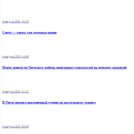
6 августа 2026, 16:10
Спорт — опора для здоровья нации
6 августа 2026, 14:48
Центр занятости Унечского района приглашает соискателей на ярмарку вакансий
6 августа 2026, 11:25
В Унече прошел праздничный турнир по настольному теннису
6 августа 2026, 10:00