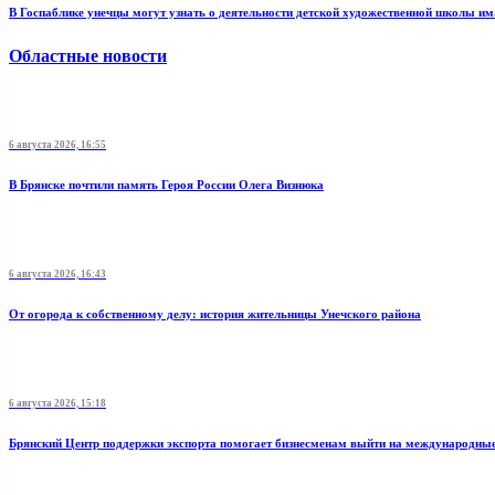
В Госпаблике унечцы могут узнать о деятельности детской художественной школы и
Областные новости
6 августа 2026, 16:55
В Брянске почтили память Героя России Олега Визнюка
6 августа 2026, 16:43
От огорода к собственному делу: история жительницы Унечского района
6 августа 2026, 15:18
Брянский Центр поддержки экспорта помогает бизнесменам выйти на международны