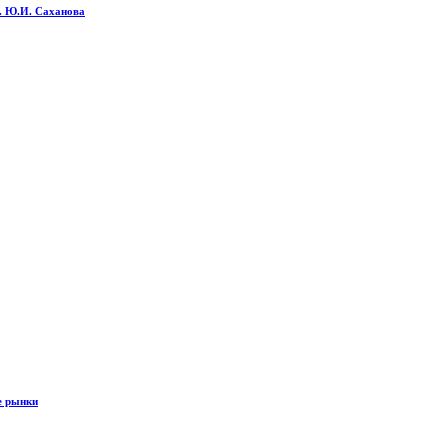
м. Ю.И. Саханова
е рынки