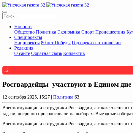
Новости
Общество
Политика
Экономика
Спорт
Происшествия
Ку
Спецпроекты
Нацпроекты
80 лет Победы
Год науки и технологии
Редакция
О сайте
Обратная связь
Коллектив
12+
Росгвардейцы участвуют в Едином дне 
12 сентября 2025, 15:27 |
Политика
63
Военнослужащие и сотрудники Росгвардии, а также члены их 
задачи, досрочно проголосовали на выборах. Выездные избират
Военнослужащие и сотрудники Росгвардии, а также члены их с