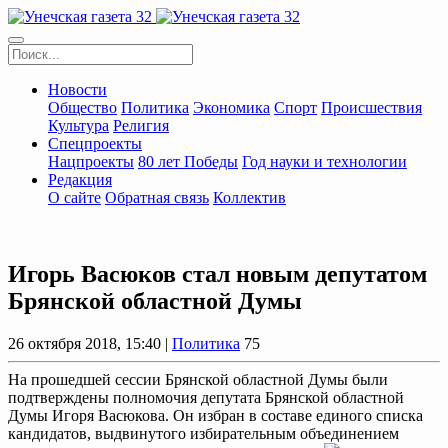
Новости
Общество
Политика
Экономика
Спорт
Происшествия
Культура
Религия
Спецпроекты
Нацпроекты
80 лет Победы
Год науки и технологии
Редакция
О сайте
Обратная связь
Коллектив
Игорь Васюков стал новым депутатом
Брянской областной Думы
26 октября 2018, 15:40 |
Политика
75
На прошедшей сессии Брянской областной Думы были
подтверждены полномочия депутата Брянской областной
Думы Игоря Васюкова. Он избран в составе единого списка
кандидатов, выдвинутого избирательным объединением