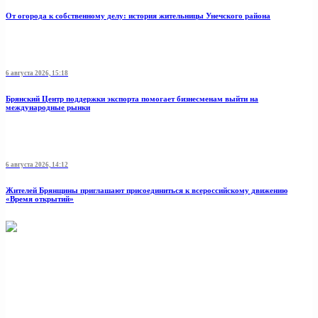
От огорода к собственному делу: история жительницы Унечского района
6 августа 2026, 15:18
Брянский Центр поддержки экспорта помогает бизнесменам выйти на
международные рынки
6 августа 2026, 14:12
Жителей Брянщины приглашают присоединиться к всероссийскому движению
«Время открытий»