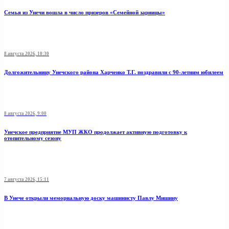
Семья из Унечи вошла в число призеров «Семейной зарницы»
8 августа 2026, 10:30
Долгожительницу Унечского района Харченко Т.Г. поздравили с 90-летним юбилеем
8 августа 2026, 9:00
Унечское предприятие МУП ЖКО продолжает активную подготовку к
отопительному сезону
7 августа 2026, 15:11
В Унече открыли мемориальную доску машинисту Павлу Мишину