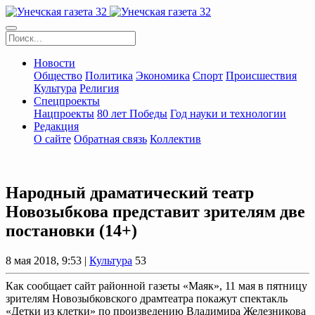
Новости
Общество
Политика
Экономика
Спорт
Происшествия
Культура
Религия
Спецпроекты
Нацпроекты
80 лет Победы
Год науки и технологии
Редакция
О сайте
Обратная связь
Коллектив
Народный драматический театр
Новозыбкова представит зрителям две
постановки (14+)
8 мая 2018, 9:53 |
Культура
53
Как сообщает сайт районной газеты «Маяк», 11 мая в пятницу
зрителям Новозыбковского драмтеатра покажут спектакль
«Детки из клетки» по произведению Владимира Железникова