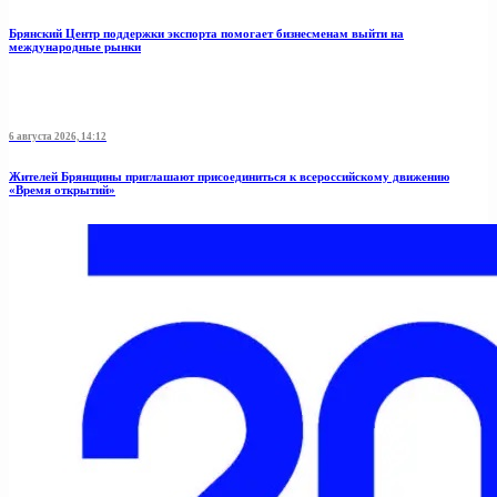
Брянский Центр поддержки экспорта помогает бизнесменам выйти на
международные рынки
6 августа 2026, 14:12
Жителей Брянщины приглашают присоединиться к всероссийскому движению
«Время открытий»