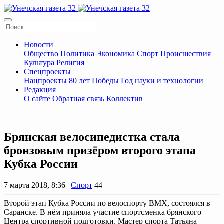
Новости
Общество
Политика
Экономика
Спорт
Происшествия
Культура
Религия
Спецпроекты
Нацпроекты
80 лет Победы
Год науки и технологии
Редакция
О сайте
Обратная связь
Коллектив
Брянская велосипедистка стала
бронзовым призёром второго этапа
Кубка России
7 марта 2018, 8:36 |
Спорт
44
Второй этап Кубка России по велоспорту ВМХ, состоялся в
Саранске. В нём приняла участие спортсменка брянского
Центра спортивной подготовки, Мастер спорта Татьяна