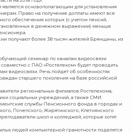
сти на 2018 год».
и является основополагающим для установления
нерам. Право на получение доплаты имеют все
ого обеспечения которых (с учетом пенсий,
становленных в денежном выражении) меньше
енсионера.
сии получают более 38 тысяч жителей Брянщины, из
 обучающий семинар по каналам видеосвязи
и совместно с ПАО «Ростелеком» будет проводить
ам видеосвязи. Речь пойдет об особенностях
раждан старшего поколения на базе российской
авители региональных филиалов Ростелекома,
ики социальных учреждений, а также СМИ.
лиентские службы Пенсионного фонда в городах и
ского, Почепского, Жирятинского, Клетнянского
преподаватели школ и колледжей, которые хотят
жилых людей компьютерной грамотности поделятся