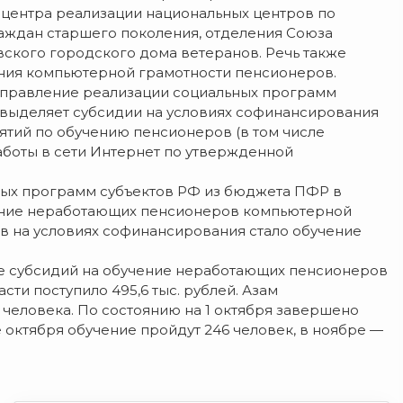
центра реализации национальных центров по
аждан старшего поколения, отделения Союза
вского городского дома ветеранов. Речь также
ия компьютерной грамотности пенсионеров.
направление реализации социальных программ
 выделяет субсидии на условиях софинансирования
ятий по обучению пенсионеров (в том числе
аботы в сети Интернет по утвержденной
льных программ субъектов РФ из бюджета ПФР в
бучение неработающих пенсионеров компьютерной
тв на условиях софинансирования стало обучение
е субсидий на обучение неработающих пенсионеров
ти поступило 495,6 тыс. рублей. Азам
 человека. По состоянию на 1 октября завершено
 октября обучение пройдут 246 человек, в ноябре —