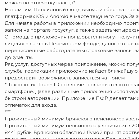
можно по отпечатку пальца*.
Напомним, Пенсионный фонд выпустил бесплатное 
платформах iOS и Android в марте текущего года. За 
Для начала работы в приложении необходимо прой
записи на портале госуслуг, а также задать четырех
С помощью приложения пользователи могут получит
лицевого счета в Пенсионном фонде, данные о назн
перечисленные работодателем страховые взносы, за
документы.
Ряд услуг, доступных через приложение, можно полу
службы геолокации приложение найдет ближайшую 
предоставит возможность записаться на прием.
* Технология Touch ID позволяет пользователю отска
смартфоне. Далее различные приложения используют
быстрой авторизации. Приложение ПФР делает так ж
отпечаток для входа.
***
Прожиточный минимум брянского пенсионера увел
Прожиточный минимум пенсионера увеличится в 2018 
8441 рубль. Брянской областной Думой принят соот