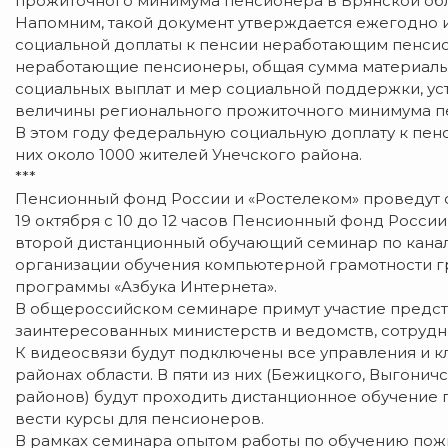
прожиточного минимума пенсионера в Брянской обла
Напомним, такой документ утверждается ежегодно 
социальной доплаты к пенсии неработающим пенсио
неработающие пенсионеры, общая сумма материальн
социальных выплат и мер социальной поддержки, у
величины регионального прожиточного минимума п
В этом году федеральную социальную доплату к пен
них около 1000 жителей Унечского района.
***
Пенсионный фонд России и «Ростелеком» проведут
19 октября с 10 до 12 часов Пенсионный фонд Росси
второй дистанционный обучающий семинар по канал
организации обучения компьютерной грамотности г
программы «Азбука Интернета».
В общероссийском семинаре примут участие предст
заинтересованных министерств и ведомств, сотрудн
К видеосвязи будут подключены все управления и к
районах области. В пяти из них (Бежицкого, Выгонич
районов) будут проходить дистанционное обучение 
вести курсы для пенсионеров.
В рамках семинара опытом работы по обучению по