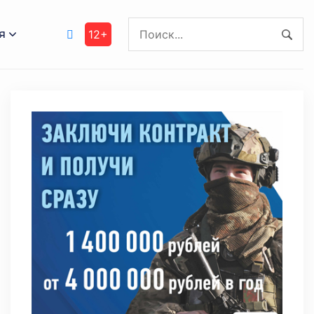
я
12+