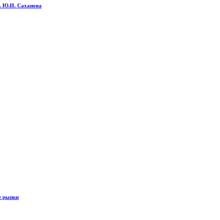
м. Ю.И. Саханова
е рынки