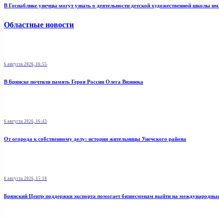
В Госпаблике унечцы могут узнать о деятельности детской художественной школы и
Областные новости
6 августа 2026, 16:55
В Брянске почтили память Героя России Олега Визнюка
6 августа 2026, 16:43
От огорода к собственному делу: история жительницы Унечского района
6 августа 2026, 15:18
Брянский Центр поддержки экспорта помогает бизнесменам выйти на международны