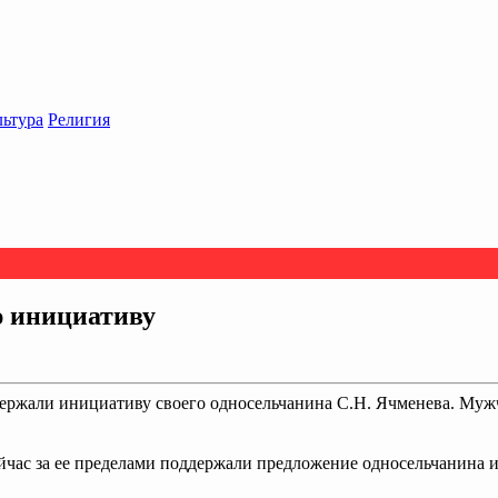
льтура
Религия
ю инициативу
ржали инициативу своего односельчанина С.Н. Ячменева. Мужч
ас за ее пределами поддержали предложение односельчанина и 