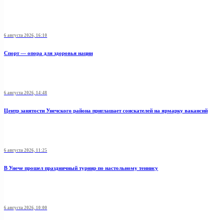
6 августа 2026, 16:10
Спорт — опора для здоровья нации
6 августа 2026, 14:48
Центр занятости Унечского района приглашает соискателей на ярмарку вакансий
6 августа 2026, 11:25
В Унече прошел праздничный турнир по настольному теннису
6 августа 2026, 10:00