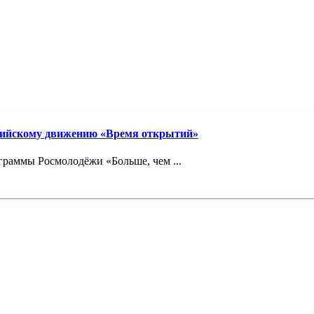
сийскому движению «Время открытий»
граммы Росмолодёжи «Больше, чем ...