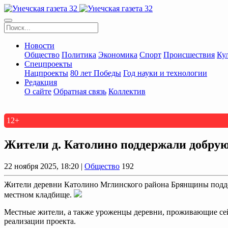
Новости
Общество
Политика
Экономика
Спорт
Происшествия
Ку
Спецпроекты
Нацпроекты
80 лет Победы
Год науки и технологии
Редакция
О сайте
Обратная связь
Коллектив
12+
Жители д. Католино поддержали добру
22 ноября 2025, 18:20 |
Общество
192
Жители деревни Католино Мглинского района Брянщины подде
местном кладбище.
Местные жители, а также уроженцы деревни, проживающие сейч
реализации проекта.