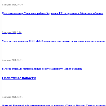
8 августа 2026, 10:30
Долгожительницу Унечского района Харченко Т.Г. поздравили с 90-летним юбилеем
8 августа 2026, 9:00
Унечское предприятие МУП ЖКО продолжает активную подготовку к отопительному 
7 августа 2026, 15:11
В Унече открыли мемориальную доску машинисту Павлу Мишину
Областные новости
7 августа 2026, 12:01
Жителей Брянской области приглашают на конкурс «Улыбка России. Улыбка единств