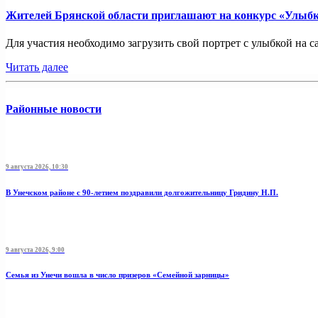
Жителей Брянской области приглашают на конкурс «Улыбк
Для участия необходимо загрузить свой портрет с улыбкой на са
Читать далее
Районные новости
9 августа 2026, 10:30
В Унечском районе с 90-летием поздравили долгожительницу Гридину Н.П.
9 августа 2026, 9:00
Семья из Унечи вошла в число призеров «Семейной зарницы»