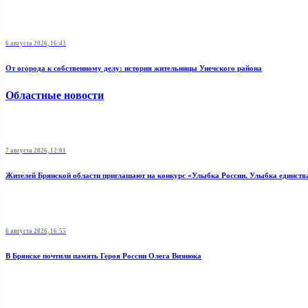
6 августа 2026, 16:43
От огорода к собственному делу: история жительницы Унечского района
Областные новости
7 августа 2026, 12:01
Жителей Брянской области приглашают на конкурс «Улыбка России. Улыбка единств
6 августа 2026, 16:55
В Брянске почтили память Героя России Олега Визнюка