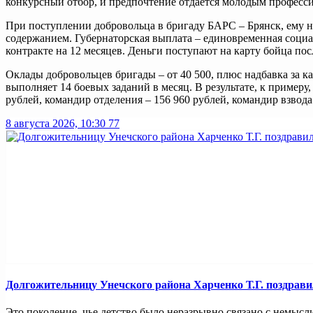
конкурсный отбор, и предпочтение отдаётся молодым професс
При поступлении добровольца в бригаду БАРС – Брянск, ему н
содержанием. Губернаторская выплата – единовременная социал
контракте на 12 месяцев. Деньги поступают на карту бойца по
Оклады добровольцев бригады – от 40 500, плюс надбавка за к
выполняет 14 боевых заданий в месяц. В результате, к примеру,
рублей, командир отделения – 156 960 рублей, командир взвода
8 августа 2026, 10:30
77
Долгожительницу Унечского района Харченко Т.Г. поздрави
Это поколение, чье детство было неразрывно связано с немысли