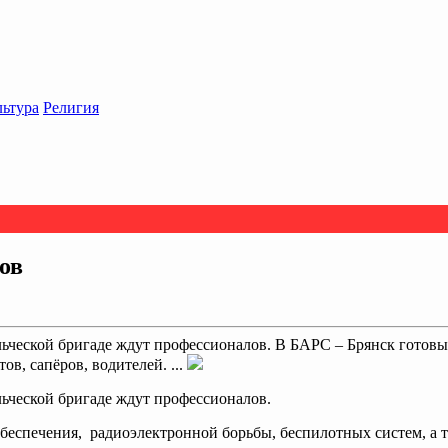
льтура
Религия
ов
льческой бригаде ждут профессионалов. В БАРС – Брянск готов
в, сапёров, водителей. ...
льческой бригаде ждут профессионалов.
спечения, радиоэлектронной борьбы, беспилотных систем, а так