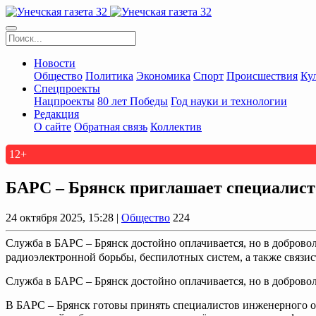
Новости
Общество
Политика
Экономика
Спорт
Происшествия
Ку
Спецпроекты
Нацпроекты
80 лет Победы
Год науки и технологии
Редакция
О сайте
Обратная связь
Коллектив
12+
БАРС – Брянск приглашает специалист
24 октября 2025, 15:28 |
Общество
224
Служба в БАРС – Брянск достойно оплачивается, но в доброво
радиоэлектронной борьбы, беспилотных систем, а также связисто
Служба в БАРС – Брянск достойно оплачивается, но в доброво
В БАРС – Брянск готовы принять специалистов инженерного обе