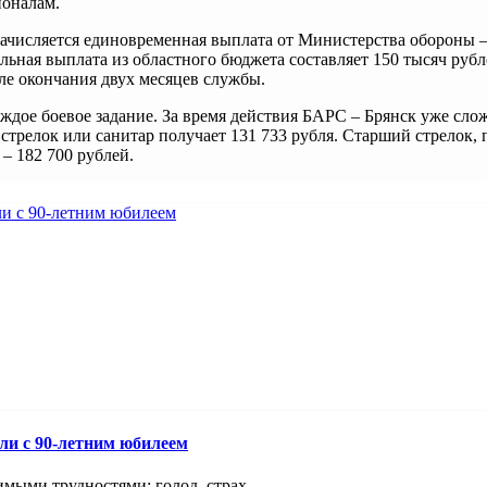
ионалам.
ачисляется единовременная выплата от Министерства обороны –
ьная выплата из областного бюджета составляет 150 тысяч рубл
сле окончания двух месяцев службы.
аждое боевое задание. За время действия БАРС – Брянск уже сло
 стрелок или санитар получает 131 733 рубля. Старший стрелок, 
 – 182 700 рублей.
ли с 90-летним юбилеем
мыми трудностями: голод, страх, ...