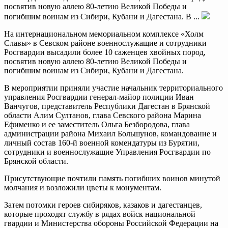
посвятив новую аллею 80-летию Великой Победы и
погибшим воинам из Сибири, Кубани и Дагестана. В ...
На интернациональном мемориальном комплексе «Холм
Славы» в Севском районе военнослужащие и сотрудники
Росгвардии высадили более 10 саженцев хвойных пород,
посвятив новую аллею 80-летию Великой Победы и
погибшим воинам из Сибири, Кубани и Дагестана.
В мероприятии приняли участие начальник территориального
управления Росгвардии генерал-майор полиции Иван
Ванчугов, представитель Республики Дагестан в Брянской
области Алим Султанов, глава Севского района Марина
Ефименко и ее заместитель Ольга Безбородова, глава
администрации района Михаил Большунов, командование и
личный состав 160-й военной комендатуры из Бурятии,
сотрудники и военнослужащие Управления Росгвардии по
Брянской области.
Присутствующие почтили память погибших воинов минутой
молчания и возложили цветы к монументам.
Затем потомки героев сибиряков, казаков и дагестанцев,
которые проходят службу в рядах войск национальной
гвардии и Министерства обороны Российской Федерации на