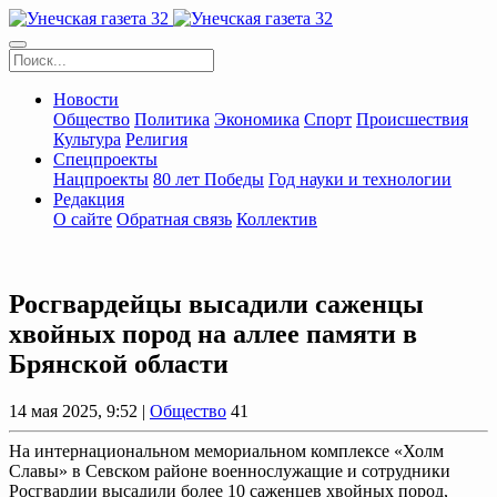
Новости
Общество
Политика
Экономика
Спорт
Происшествия
Культура
Религия
Спецпроекты
Нацпроекты
80 лет Победы
Год науки и технологии
Редакция
О сайте
Обратная связь
Коллектив
Росгвардейцы высадили саженцы
хвойных пород на аллее памяти в
Брянской области
14 мая 2025, 9:52 |
Общество
41
На интернациональном мемориальном комплексе «Холм
Славы» в Севском районе военнослужащие и сотрудники
Росгвардии высадили более 10 саженцев хвойных пород,