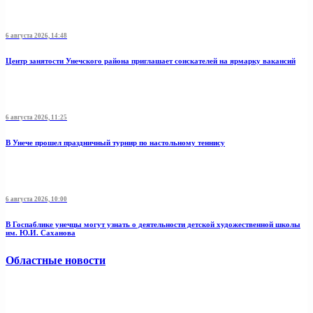
6 августа 2026, 14:48
Центр занятости Унечского района приглашает соискателей на ярмарку вакансий
6 августа 2026, 11:25
В Унече прошел праздничный турнир по настольному теннису
6 августа 2026, 10:00
В Госпаблике унечцы могут узнать о деятельности детской художественной школы
им. Ю.И. Саханова
Областные новости