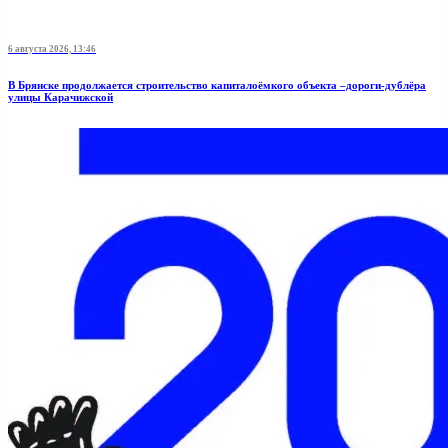
6 августа 2026, 13:46
В Брянске продолжается строительство капиталоёмкого объекта –дороги-дублёра
улицы Карачижской