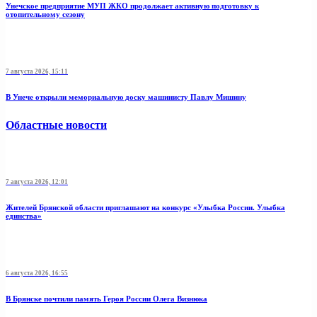
Унечское предприятие МУП ЖКО продолжает активную подготовку к
отопительному сезону
7 августа 2026, 15:11
В Унече открыли мемориальную доску машинисту Павлу Мишину
Областные новости
7 августа 2026, 12:01
Жителей Брянской области приглашают на конкурс «Улыбка России. Улыбка
единства»
6 августа 2026, 16:55
В Брянске почтили память Героя России Олега Визнюка