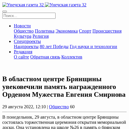
Новости
Общество
Политика
Экономика
Спорт
Происшествия
Культура
Религия
Спецпроекты
Нацпроекты
80 лет Победы
Год науки и технологии
Редакция
О сайте
Обратная связь
Коллектив
В областном центре Брянщины
увековечили память награжденного
Орденом Мужества Евгения Смирнова
29 августа 2022, 12:10 |
Общество
60
В понедельник, 29 августа, в областном центре Брянщины
состоялась торжественная церемония открытия мемориальной
доски. Она установлена на школе №26 в память о брянском