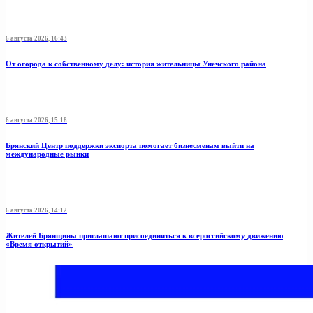
6 августа 2026, 16:43
От огорода к собственному делу: история жительницы Унечского района
6 августа 2026, 15:18
Брянский Центр поддержки экспорта помогает бизнесменам выйти на
международные рынки
6 августа 2026, 14:12
Жителей Брянщины приглашают присоединиться к всероссийскому движению
«Время открытий»