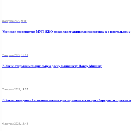
8 августа 2026, 9:00
Унечское предприятие МУП ЖКО продолжает активную подготовку к отопительному 
7 августа 2026, 15:11
В Унече открыли мемориальную доску машинисту Павлу Мишину
7 августа 2026, 11:57
В Унече сотрудники Госавтоинспекции присоединились к акции «Зарядка со стражем 
6 августа 2026, 16:43