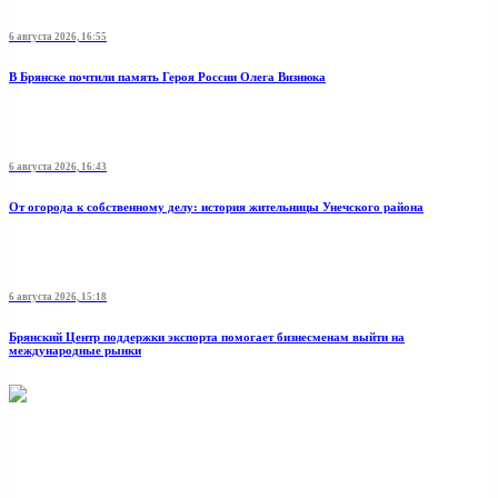
6 августа 2026, 16:55
В Брянске почтили память Героя России Олега Визнюка
6 августа 2026, 16:43
От огорода к собственному делу: история жительницы Унечского района
6 августа 2026, 15:18
Брянский Центр поддержки экспорта помогает бизнесменам выйти на
международные рынки