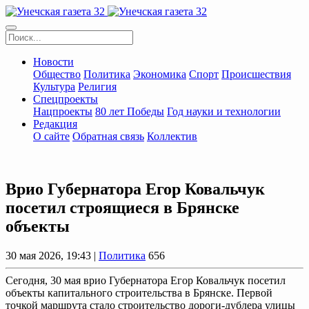
Новости
Общество
Политика
Экономика
Спорт
Происшествия
Культура
Религия
Спецпроекты
Нацпроекты
80 лет Победы
Год науки и технологии
Редакция
О сайте
Обратная связь
Коллектив
Врио Губернатора Егор Ковальчук
посетил строящиеся в Брянске
объекты
30 мая 2026, 19:43 |
Политика
656
Сегодня, 30 мая врио Губернатора Егор Ковальчук посетил
объекты капитального строительства в Брянске. Первой
точкой маршрута стало строительство дороги-дублера улицы