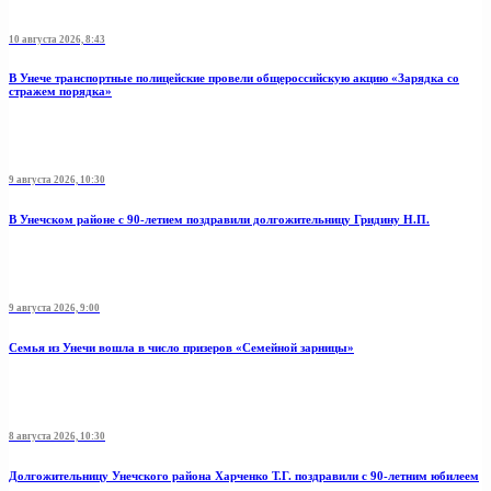
10 августа 2026, 8:43
В Унече транспортные полицейские провели общероссийскую акцию «Зарядка со
стражем порядка»
9 августа 2026, 10:30
В Унечском районе с 90-летием поздравили долгожительницу Гридину Н.П.
9 августа 2026, 9:00
Семья из Унечи вошла в число призеров «Семейной зарницы»
8 августа 2026, 10:30
Долгожительницу Унечского района Харченко Т.Г. поздравили с 90-летним юбилеем