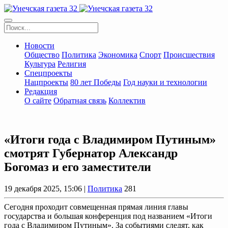
Новости
Общество
Политика
Экономика
Спорт
Происшествия
Культура
Религия
Спецпроекты
Нацпроекты
80 лет Победы
Год науки и технологии
Редакция
О сайте
Обратная связь
Коллектив
«Итоги года с Владимиром Путиным»
смотрят Губернатор Александр
Богомаз и его заместители
19 декабря 2025, 15:06 |
Политика
281
Сегодня проходит совмещенная прямая линия главы
государства и большая конференция под названием «Итоги
года с Владимиром Путиным». За событиями следят, как