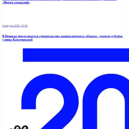
«Время открытий»
6 августа 2026, 13:46
В Брянске продолжается строительство капиталоёмкого объекта –дороги-дублёра
улицы Карачижской