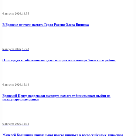
6 августа 2026, 16:55
В Брянске почтили память Героя России Олега Визнюка
6 августа 2026, 16:43
От огорода к собственному делу: история жительницы Унечского района
6 августа 2026, 15:18
Брянский Центр поддержки экспорта помогает бизнесменам выйти на
международные рынки
6 августа 2026, 14:12
Жителей Брянщины приглашают присоединиться к всероссийскому движению