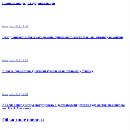
Спорт — опора для здоровья нации
6 августа 2026, 14:48
Центр занятости Унечского района приглашает соискателей на ярмарку вакансий
6 августа 2026, 11:25
В Унече прошел праздничный турнир по настольному теннису
6 августа 2026, 10:00
В Госпаблике унечцы могут узнать о деятельности детской художественной школы
им. Ю.И. Саханова
Областные новости