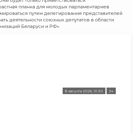
ны будет только приветствоваться.
озрастная планка для молодых парламентариев
ормироваться путем делегирования представителей
ать деятельности союзных депутатов в области
низаций Беларуси и РФ».
8 августа 2026, 10:30
34