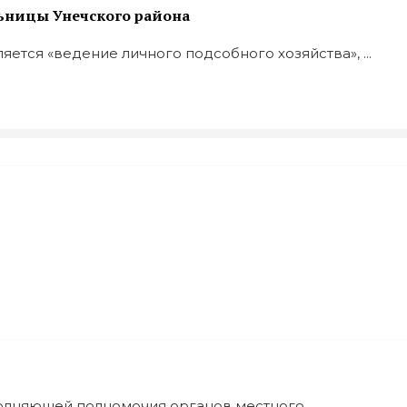
льницы Унечского района
ется «ведение личного подсобного хозяйства», ...
олняющей полномочия органов местного ...